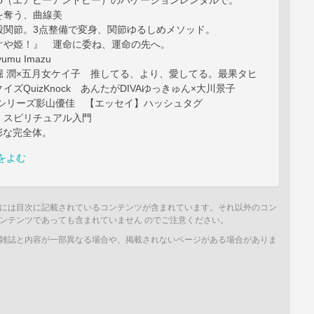
bnb（エアビーアンドビー）のバケーションレンタルで。
を奪う、曲線美
股関節。3点整備で変身、関節ゆるしめメソッド。
ぐや姫！』 運命に委ね、運命の先へ。
yumu Imazu
堀 潤×五月女ケイ子 推してる、より、愛してる。最果タヒ
ズQuizKnock あんたがDIVAゆっきゅん×大川景子
載シリーズ影山優佳 【エッセイ】ハッシュタグ
・スピリチュアル入門
異彩な完全体。
をよむ
には目次に記載されているコンテンツが含まれています。それ以外のコン
ンテンツであっても含まれていません のでご注意ください。
雑誌と内容が一部異なる場合や、掲載されないページがある場合がありま