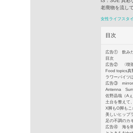
IS：SUE 異
老廃物を流して
女性ライフスタ
目次
広告① 飲み
目次
広告② 〈喫
Food topic
ラワーバイツ
広告③ mirror, 
Antenna Summ
佐野晶哉（Aぇ!
土台を整えて、
X脚もO脚も
美しいヒップラ
足の不調のカギ
広告④ 海を