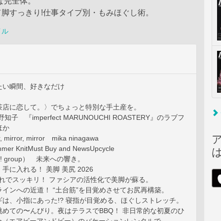
彩な完全体。
脚すっきり!仕事タイプ別・もみほぐし術。
イル
たい瞬間、好きなだけ
茶店に恋して。〉でちょっと特別な手土産を。
s真野知子 『imperfect MARUNOUCHI ROASTERY』のラブフ
ほか
mirror, mirror mika ninagawa
er KnitMust Buy and NewsUpcycle
 group） 未来への響き。
手に入れる！ 美脚 美尻 2026
これでスッキリ！ ファシアの活性化で美脚が蘇る。
インへの近道！ “土台筋”を目覚めさせてお尻再構築。
は、小指にあった!? 寝指が目覚める、ほぐしストレッチ。
眺めての〜んびり。夜はテラスでBBQ！ 非日常的な初夏のひ