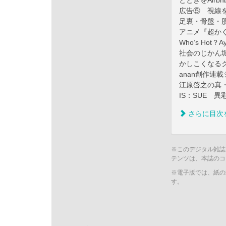
とときをAir
広告⑤ 視線
足裏・骨盤・
アニメ『超か
Who’s Hot？A
社会のじかん
かしこくなるクイ
anan創作連
江原啓之の真
IS：SUE 
さらに目次
※このデジタル雑誌
テンツは、本誌のコ
※電子版では、紙の
す。