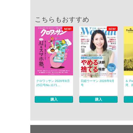
こちらもおすすめ
NEW!
NEW!
クロワッサン 2026年8月
日経ウーマン 2026年9月
＆ P
25日号No.1171...
号
湾、
購入
購入