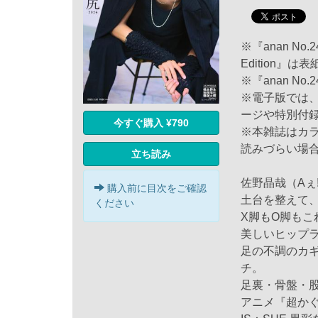
※『anan No.2
Edition
※『anan N
※電子版では
ージや特別付
今すぐ購入 ¥790
※本雑誌はカ
読みづらい場
立ち読み
佐野晶哉（Aぇ!
購入前に目次をご確認
土台を整えて、
ください
X脚もO脚もこ
美しいヒップラ
足の不調のカギ
チ。
足裏・骨盤・
アニメ『超か