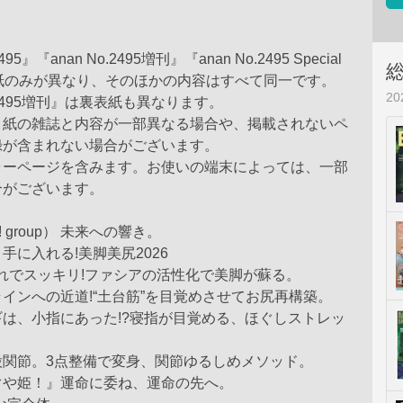
495』『anan No.2495増刊』『anan No.2495 Special
』は表紙のみが異なり、そのほかの内容はすべて同一です。
2
o.2495増刊』は裏表紙も異なります。
、紙の雑誌と内容が一部異なる場合や、掲載されないペ
録が含まれない場合がございます。
ラーページを含みます。お使いの端末によっては、一部
合がございます。
 group） 未来への響き。
手に入れる!美脚美尻2026
れでスッキリ!ファシアの活性化で美脚が蘇る。
インへの近道!“土台筋”を目覚めさせてお尻再構築。
は、小指にあった!?寝指が目覚める、ほぐしストレッ
股関節。3点整備で変身、関節ゆるしめメソッド。
ぐや姫！』運命に委ね、運命の先へ。