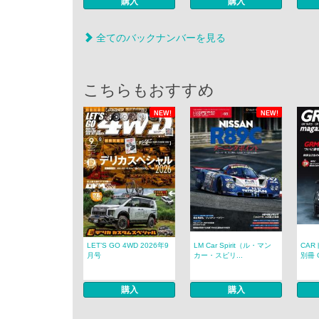
購入
購入
全てのバックナンバーを見る
こちらもおすすめ
NEW!
NEW!
LET’S GO 4WD 2026年9
LM Car Spirit（ル・マン
CAR
月号
カー・スピリ...
別冊 G
購入
購入