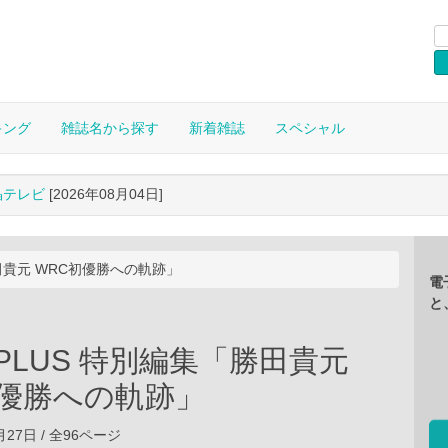
キング
雑誌名から探す
新着雑誌
スペシャル
晶テレビ
[2026年08月04日]
勝田貴元 WRC初優勝への軌跡」
電
と
Y PLUS 特別編集「勝田貴元
初優勝への軌跡」
4月27日 / 全96ページ