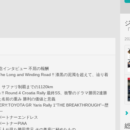
2
念インタビュー 不屈の報酬
ly：The Long and Winding Road !! 漆黒の泥濁を超えて、辿り着
port：サファリ制覇までの1120km
ws !! Round.4 Croatia Rally 最終SS、衝撃のドラマ勝田2連勝
た名前の重み 勝利の価値と意義
RY:TOYOTA GR Yaris Rally 1“THE BREAKTHROUGH”─歴
─
パートナーエンドレス
ートナーPIAA
正人が見た勝田貴元 その奥底に秘めたもの