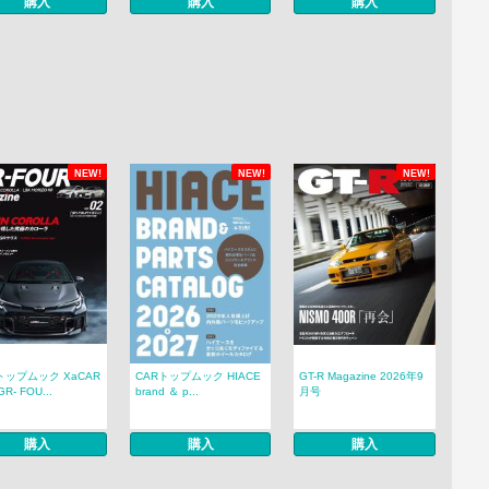
購入
購入
購入
NEW!
NEW!
NEW!
トップムック XaCAR
CARトップムック HIACE
GT-R Magazine 2026年9
R- FOU...
brand ＆ p...
月号
購入
購入
購入