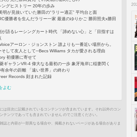
2
ングヒストリー 20年の歩み
美明が見抜いていた勝田の“ラリー適正” 平均台と面
ly:WRC優勝者を生んだラリー一家 最速のゆりかご 勝田照夫x勝田
則が語るレーシングカート時代 「諦めない心」と「目指すは
点
ner’s Voiceアーロン・ジョンストン 誰よりも一番近い場所から。
して友人として─Becs Williams タカが愛される理由
Victory 初優勝に寄せて
菱ギャランVR-4 偉大なる最初の一歩 象牙海岸に稲妻閃く
50有余年の距離 「遠い世界」の終わり
areer Records 刻まれた記録
をよむ
には目次に記載されているコンテンツが含まれています。それ以外のコン
ンテンツであっても含まれていません のでご注意ください。
雑誌と内容が一部異なる場合や、掲載されないページがある場合がありま