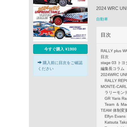
2024 WRC 
自動車
目次
今すぐ購入 ¥1900
RALLY plus 
目次
購入前に目次をご確認
stage 03 ト
ください
編集長コラム
2024WRC U
RALLY REPOR
MONTE-CA
ラリーモンテ
GR Yaris Ral
Team ＆ Mach
TEAM 体制
Elfyn Ev
Katsuta 