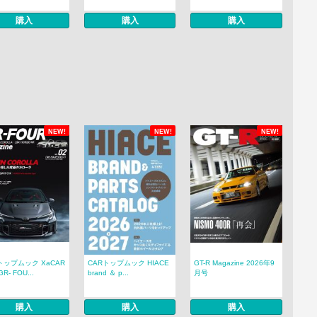
購入
購入
購入
NEW!
NEW!
NEW!
トップムック XaCAR
CARトップムック HIACE
GT-R Magazine 2026年9
R- FOU...
brand ＆ p...
月号
購入
購入
購入