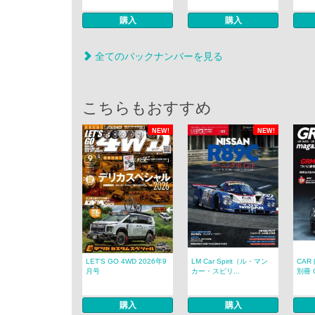
購入
購入
全てのバックナンバーを見る
こちらもおすすめ
NEW!
NEW!
LET’S GO 4WD 2026年9
LM Car Spirit（ル・マン
CAR
月号
カー・スピリ...
別冊 G
購入
購入