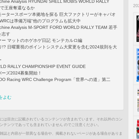
ine Analysis HYUNDAI SHELL MOBIS WORLD RALLY
2
体制で王座奪還なるか
ータースポーツ本拠地を探る 巨大ファクトリーがキャパオ
 “WRCは準備万端”他のプログラムも拡大中
ine Analysis M-SPORT FORD WORLD RALLY TEAM 若手
を志す
ー マットのホゲホゲ日記 モンテカルロ編
リ!? 日曜重視のポイントシステム大変更を含む2024規則を大
ー
RLD RALLY CHAMPIONSHIP EVENT GUIDE
ーズ2024募集開始！
OO Racing WRC Challenge Program「世界への道」第二
をよむ
には目次に記載されているコンテンツが含まれています。それ以外のコン
ンテンツであっても含まれていません のでご注意ください。
雑誌と内容が一部異なる場合や、掲載されないページがある場合がありま