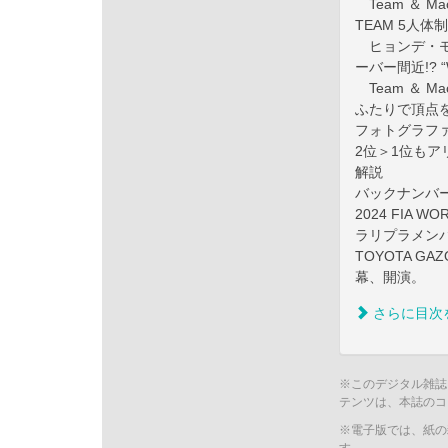
Team ＆ Mach
TEAM 5人
ヒョンデ・モ
ーバー間近!?
Team ＆ Mach
ふたりで頂点
フォトグラファ
2位＞1位もア
解説
バックナンバ
2024 FIA WO
ラリプラメンバ
TOYOTA GAZ
幕、開演。
さらに目次
※このデジタル雑誌
テンツは、本誌のコ
※電子版では、紙の