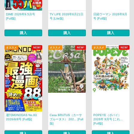
DIME 2026年9.5月号
TV LIFE 2026年8月21日
日経ウーマン 2026年9月
[Full版]
号 [Lite版]
号 [Full版]
購入
購入
購入
オススメ
NEW!
オススメ
NEW!
オススメ
NEW!
週刊MONODAS No.83
Casa BRUTUS（カーサ
POPEYE（ポパイ）
2026/8/8号 [Full版]
ブルータス） 202... [Full
2026年 9月号 [これ...
版]
[Full版]
購入
購入
購入