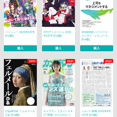
パッシュ！ 2026年9月号
月刊アニメージュ 2026
DIAMOND ハーバード・
[Full版]
年9月号 [Full版]
ビジネス・レビュー 2...
[Full版]
購入
購入
購入
NEW!
NEW!
NEW!
ぴあMOOK フェルメール
カメラマン リターンズ＃
シルバー新報 2026年8月
ぴあ [Full版]
17 間違いだらけのレン
7日号 [Full版]