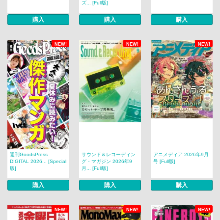
ズ... [Full版]
購入
購入
購入
NEW!
NEW!
NEW!
週刊GoodsPress
サウンド＆レコーディン
アニメディア 2026年9月
DIGITAL 2026... [Special
グ・マガジン 2026年9
号 [Full版]
版]
月... [Full版]
購入
購入
購入
NEW!
NEW!
NEW!