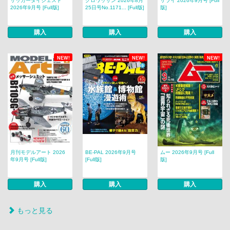
サッカーダイジェスト
クロワッサン 2026年8月
サライ 2026年9月号 [Full
2026年9月号 [Full版]
25日号No.1171... [Full版]
版]
購入
購入
購入
NEW!
NEW!
NEW!
月刊モデルアート 2026
BE-PAL 2026年9月号
ムー 2026年9月号 [Full
年9月号 [Full版]
[Full版]
版]
購入
購入
購入
もっと見る