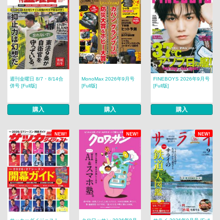
週刊金曜日 8/7・8/14合
MonoMax 2026年9月号
FINEBOYS 2026年9月号
併号 [Full版]
[Full版]
[Full版]
購入
購入
購入
NEW!
NEW!
NEW!