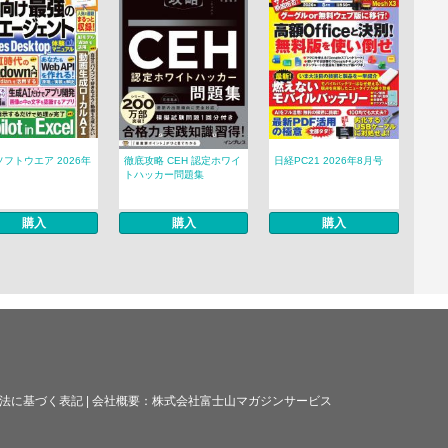
フトウエア 2026年
徹底攻略 CEH 認定ホワイ
日経PC21 2026年8月号
トハッカー問題集
購入
購入
購入
法に基づく表記
|
会社概要：
株式会社富士山マガジンサービス