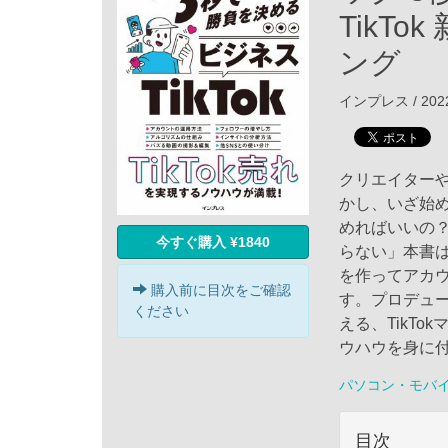
TikT
ング
インプレス / 202
クリエイターや
かし、いざ始
めればいいの
今すぐ購入 ¥1840
らない」本書は
を作ってアカ
購入前に目次をご確認
す。プロデュー
ください
える、TikT
ウハウを身に付
パソコン・モバ
目次