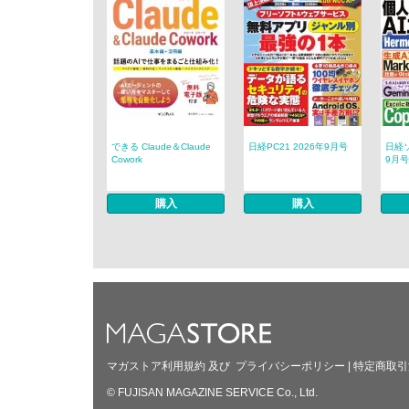
できる Claude＆Claude
日経PC21 2026年9月号
日経ソ
Cowork
9月号
購入
購入
マガストア利用規約
及び
プライバシーポリシー
|
特定商取引
© FUJISAN MAGAZINE SERVICE Co., Ltd.