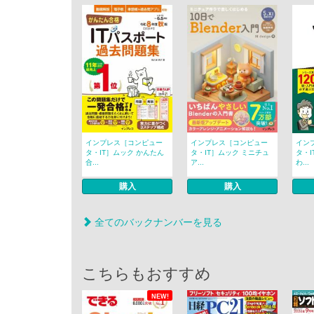
インプレス［コンピュー
インプレス［コンピュー
イン
タ・IT］ムック かんたん
タ・IT］ムック ミニチュ
タ・I
合...
ア...
わ...
購入
購入
全てのバックナンバーを見る
こちらもおすすめ
NEW!