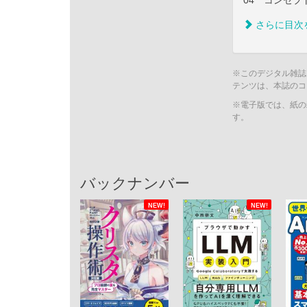
04 コンセ
さらに目次
※このデジタル雑誌
テンツは、本誌のコ
※電子版では、紙の
す。
バックナンバー
NEW!
NEW!