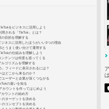
 TikTokをビジネスに活用しよう
用される「TikTok」とは？
k活用の目的を理解する
okをビジネスに活用したほうがいい3つの理由
NSとうまく使い分けて運用する
 TikTokの仕組みを理解しよう
okのコンテンツは何度も巡ってくる
kのアルゴリズムを理解する
すめ」フィードに表示されるには？
ワーはどこから来るのか？
トでユーザーと企業が深くつながる
TikTokの違いを知る
3 アカウントを作ってはじめよう
kのアカウントの始め方
ントのターゲットを決める
ントのコンセプトを決める