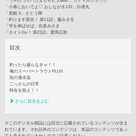
「ウチのつりバカ父ちゃん 236th.」カナマルショウジ
「小春においでよ♡ おしながき132」白虎丸
「黒鮪 3」さとう輝
「釣ります新吉！ 第11話」藤みき生
「竿を伸ばせば」佐多みさき
「カイトGo！ 第22話」愛馬広秋
目次
釣ったら撮らなきゃ！！
俺のスーパートラウトPLUS
魚の適水温
ごっさんの日常
時合を狙え！！
さらに目次をよむ
※このデジタル雑誌には目次に記載されているコンテンツが含ま
れています。それ以外のコンテンツは、本誌のコンテンツであっ
ても含まれていませんのでご注意ください。