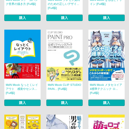
ク世界の描き方 [Full版]
のための正しいデザイ...
イン [Full版]
[Full版]
購入
購入
購入
MdN Mook なっとくレイ
MdN Mook CLIP STUDIO
MdN Mook メタセコイア
アウト 感覚やセンス...
PAIN... [Full版]
4標準テクニック ロ...
[Full版]
[Full版]
購入
購入
購入