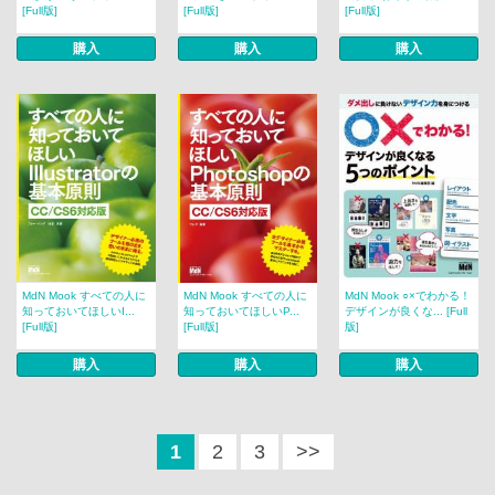
[Full版]
[Full版]
[Full版]
購入
購入
購入
MdN Mook すべての人に
MdN Mook すべての人に
MdN Mook ○×でわかる！
知っておいてほしいI...
知っておいてほしいP...
デザインが良くな... [Full
[Full版]
[Full版]
版]
購入
購入
購入
1
2
3
>>