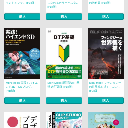
イントメソッ... [Full版]
になれるカラーとスタ...
の教科書 [Full版]
[Full版]
購入
購入
購入
MdN Mook 実践！ハイエ
MdN Mook 新詳説DTP基
MdN Mook ファンタジー
ンド3D CGプロダ...
礎 改訂四版 [Full版]
の世界観を描く コン...
[Full版]
[Full版]
購入
購入
購入