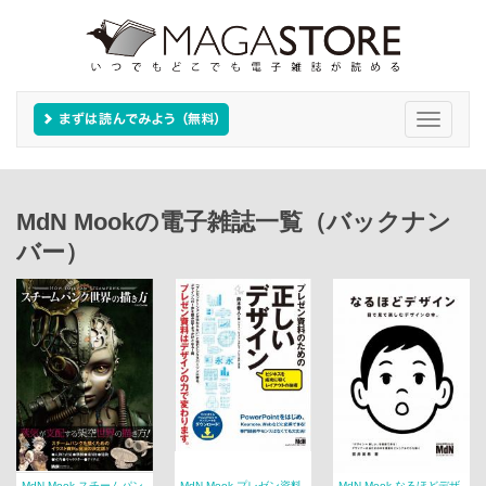
Toggle
navigati
MdN Mookの電子雑誌一覧（バックナン
バー）
MdN Mook スチームパン
MdN Mook プレゼン資料
MdN Mook なるほどデザ