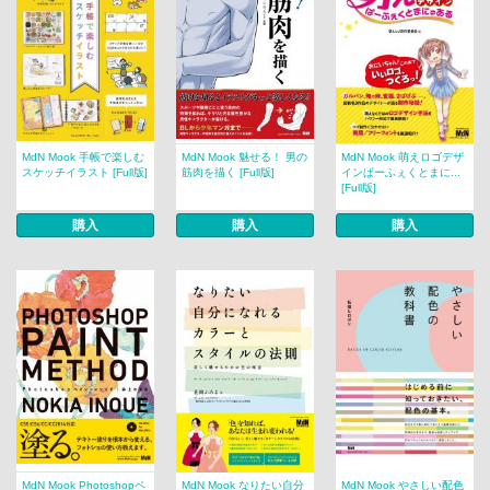
MdN Mook 手帳で楽しむ
MdN Mook 魅せる！ 男の
MdN Mook 萌えロゴデザ
スケッチイラスト [Full版]
筋肉を描く [Full版]
インぱーふぇくとまに...
[Full版]
購入
購入
購入
MdN Mook Photoshopペ
MdN Mook なりたい自分
MdN Mook やさしい配色