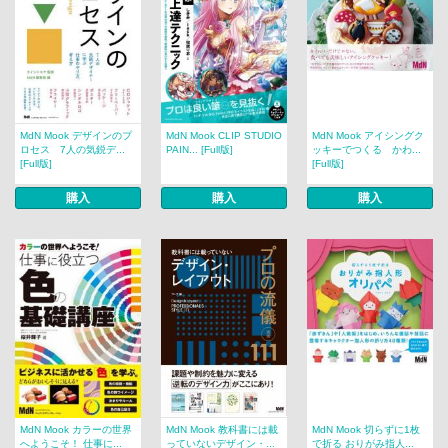
MdN Mook デザインのプ
MdN Mook CLIP STUDIO
MdN Mook アイシングク
ロセス 7人の気鋭デ...
PAIN... [Full版]
ッキーでつくる かわ...
[Full版]
[Full版]
購入
購入
購入
MdN Mook カラーの世界
MdN Mook 教科書には載
MdN Mook 切らずに1枚
へようこそ！ 仕事に...
っていないデザイン・...
で折る おりがみ指人...