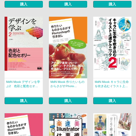
購入
購入
購入
MdN Mook デザインを学
MdN Mook 作りたいもの
MdN Mook キャラに生命
ぶ2 色彩と配色セオ...
からさがすPhoto...
を吹き込むイラスト上...
購入
購入
購入