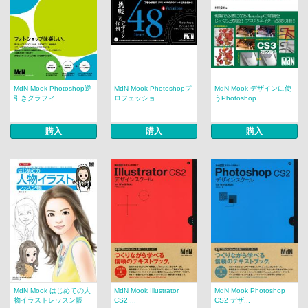
MdN Mook Photoshop逆
MdN Mook Photoshopプ
MdN Mook デザインに使
引きグラフィ...
ロフェッショ...
うPhotoshop...
購入
購入
購入
MdN Mook はじめての人
MdN Mook Illustrator
MdN Mook Photoshop
物イラストレッスン帳
CS2 ...
CS2 デザ...