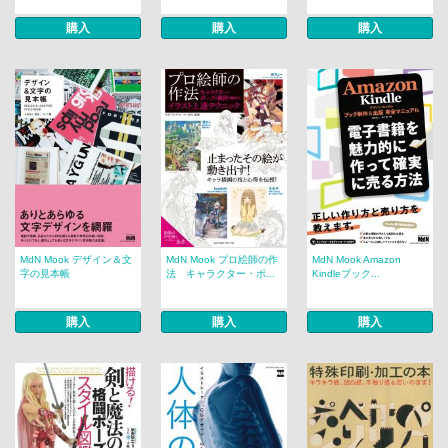
購入
購入
購入
MdN Mook デザイン＆文
MdN Mook プロ絵師の作
MdN Mook Amazon
字の見本帳
法 キャラクター・ポ...
Kindleブック...
購入
購入
購入