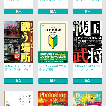
購入
購入
購入
MdN Mook シーン別 背
MdN Mook 新詳説DTP基
MdN Mook 戦国武将ビジ
景フォト資料集 戦う...
礎［改訂三版］
ュアルプロフィール2...
購入
購入
購入