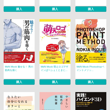
購入
購入
購入
MdN Mook 魅せる！ 男の
MdN Mook 萌えロゴデザ
MdN Mook Photoshopペ
筋肉を描く
インぱーふぇくとまに...
イントメソッ...
購入
購入
購入