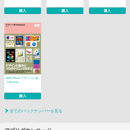
購入
購入
購入
MdN Mook デザインに使
うIllustrat...
購入
全てのバックナンバーを見る