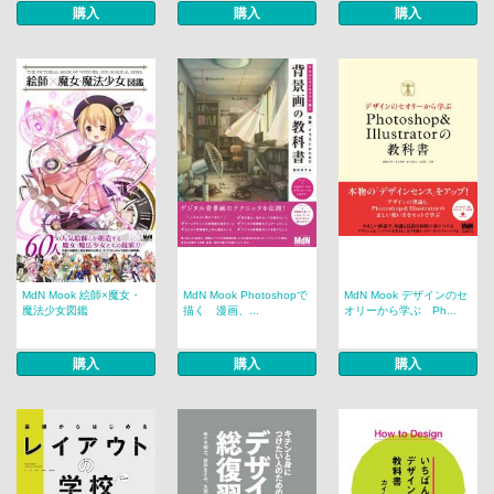
購入
購入
購入
MdN Mook 絵師×魔女・
MdN Mook Photoshopで
MdN Mook デザインのセ
魔法少女図鑑
描く 漫画、...
オリーから学ぶ Ph...
購入
購入
購入