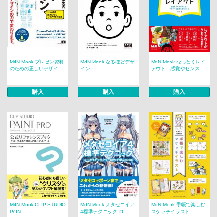
MdN Mook プレゼン資料
MdN Mook なるほどデザ
MdN Mook なっとくレイ
のための正しいデザイ...
イン
アウト 感覚やセンス...
購入
購入
購入
MdN Mook CLIP STUDIO
MdN Mook メタセコイア
MdN Mook 手帳で楽しむ
PAIN...
4標準テクニック ロ...
スケッチイラスト