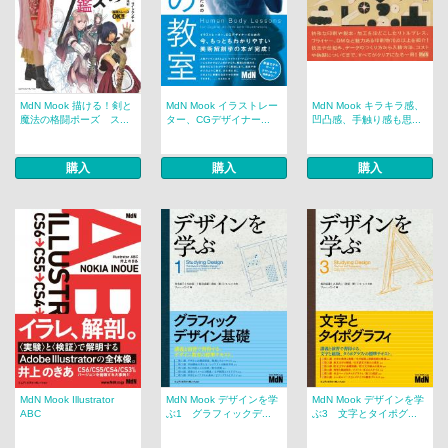
MdN Mook 描ける！剣と
MdN Mook イラストレー
MdN Mook キラキラ感、
魔法の格闘ポーズ ス...
ター、CGデザイナー...
凹凸感、手触り感も思...
購入
購入
購入
MdN Mook Illustrator
MdN Mook デザインを学
MdN Mook デザインを学
ABC
ぶ1 グラフィックデ...
ぶ3 文字とタイポグ...