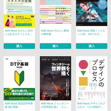
MdN Mook なりたい自分
MdN Mook やさしい配色
MdN Mook 実践！ハイエ
になれるカラーとスタ...
の教科書
ンド3D CGプロダ...
購入
購入
購入
MdN Mook 新詳説DTP基
MdN Mook ファンタジー
MdN Mook デザインのプ
礎 改訂四版
の世界観を描く コン...
ロセス 7人の気鋭デ...