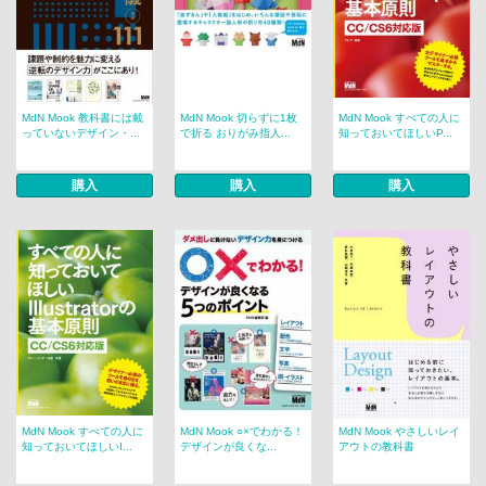
MdN Mook 教科書には載
MdN Mook 切らずに1枚
MdN Mook すべての人に
っていないデザイン・...
で折る おりがみ指人...
知っておいてほしいP...
購入
購入
購入
MdN Mook すべての人に
MdN Mook ○×でわかる！
MdN Mook やさしいレイ
知っておいてほしいI...
デザインが良くな...
アウトの教科書