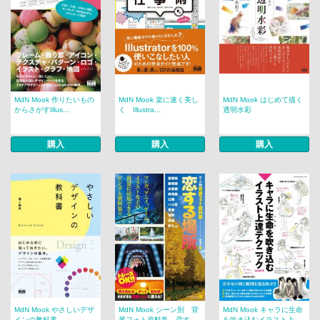
MdN Mook 作りたいもの
MdN Mook 楽に速く美し
MdN Mook はじめて描く
からさがすIllus...
く Illustra...
透明水彩
購入
購入
購入
MdN Mook やさしいデザ
MdN Mook シーン別 背
MdN Mook キャラに生命
インの教科書
景フォト資料集 恋す...
を吹き込むイラスト上...