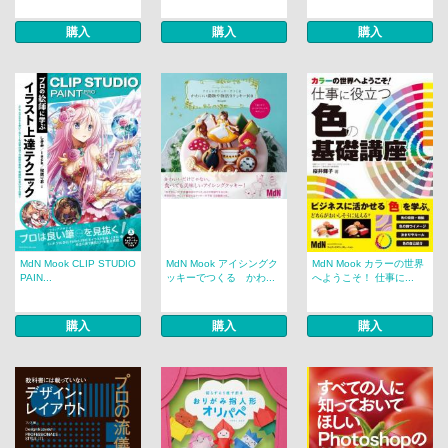
購入
購入
購入
MdN Mook CLIP STUDIO
MdN Mook アイシングク
MdN Mook カラーの世界
PAIN...
ッキーでつくる かわ...
へようこそ！ 仕事に...
購入
購入
購入