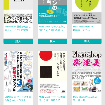
MdN Mook 基礎からはじ
MdN Mook キチンと身に
MdN Mook How to
めるレイアウトの学校
つけたい人のための ...
Design いち...
購入
購入
購入
MdN Mook キャラに生命
MdN Mook デザイン家電
MdN Mook Photoshop
を吹き込むイラスト上...
は、なぜ「四角くて、...
楽・速・美