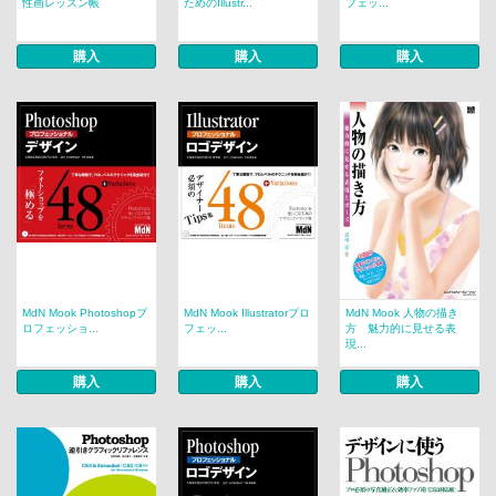
性画レッスン帳
ためのIllustr...
フェッ...
購入
購入
購入
MdN Mook Photoshopプ
MdN Mook Illustratorプロ
MdN Mook 人物の描き
ロフェッショ...
フェッ...
方 魅力的に見せる表
現...
購入
購入
購入