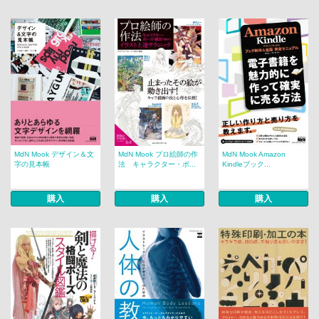
MdN Mook デザイン＆文
MdN Mook プロ絵師の作
MdN Mook Amazon
字の見本帳
法 キャラクター・ポ...
Kindleブック...
購入
購入
購入