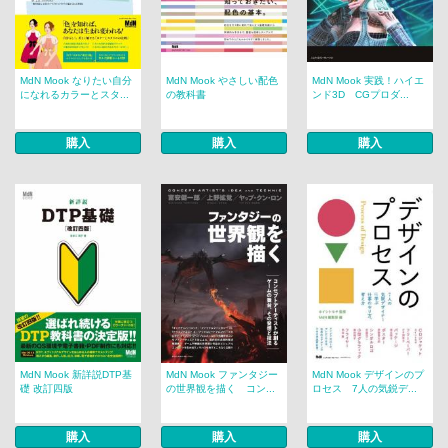
MdN Mook なりたい自分
MdN Mook やさしい配色
MdN Mook 実践！ハイエ
になれるカラーとスタ...
の教科書
ンド3D CGプロダ...
購入
購入
購入
MdN Mook 新詳説DTP基
MdN Mook ファンタジー
MdN Mook デザインのプ
礎 改訂四版
の世界観を描く コン...
ロセス 7人の気鋭デ...
購入
購入
購入