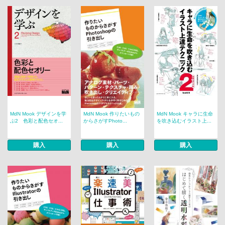
MdN Mook デザインを学
MdN Mook 作りたいもの
MdN Mook キャラに生命
ぶ2 色彩と配色セオ...
からさがすPhoto...
を吹き込むイラスト上...
購入
購入
購入