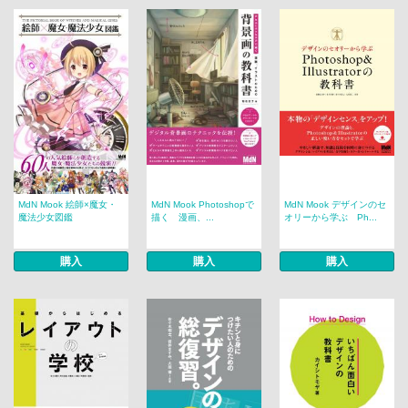
MdN Mook 絵師×魔女・
MdN Mook Photoshopで
MdN Mook デザインのセ
魔法少女図鑑
描く 漫画、...
オリーから学ぶ Ph...
購入
購入
購入