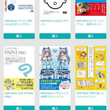
MdN Mook プレゼン資料
MdN Mook なるほどデザ
MdN Mook なっとくレイ
のための正しいデザイ...
イン
アウト 感覚やセンス...
購入
購入
購入
MdN Mook CLIP STUDIO
MdN Mook メタセコイア
MdN Mook 手帳で楽しむ
PAIN...
4標準テクニック ロ...
スケッチイラスト
購入
購入
購入