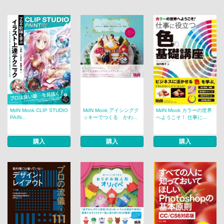
MdN Mook CLIP STUDIO
MdN Mook アイシングク
MdN Mook カラーの世界
PAIN...
ッキーでつくる かわ...
へようこそ！ 仕事に...
購入
購入
購入