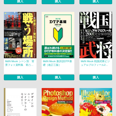
購入
購入
購入
MdN Mook シーン別 背
MdN Mook 新詳説DTP基
MdN Mook 戦国武将ビジ
景フォト資料集 戦う...
礎［改訂三版］
ュアルプロフィール2...
購入
購入
購入