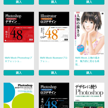
購入
購入
購入
MdN Mook Photoshopプ
MdN Mook Illustratorプロ
MdN Mook 人物の描き
ロフェッショ...
フェッ...
方 魅力的に見せる表
現...
購入
購入
購入