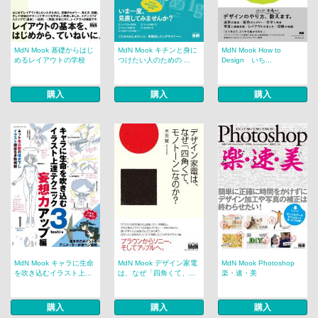
MdN Mook 基礎からはじ
MdN Mook キチンと身に
MdN Mook How to
めるレイアウトの学校
つけたい人のための ...
Design いち...
購入
購入
購入
MdN Mook キャラに生命
MdN Mook デザイン家電
MdN Mook Photoshop
を吹き込むイラスト上...
は、なぜ「四角くて、...
楽・速・美
購入
購入
購入