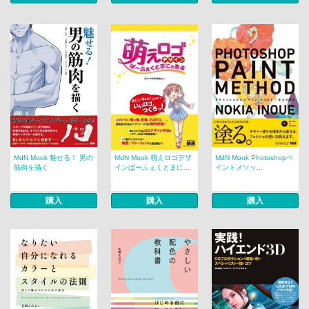
MdN Mook 魅せる！ 男の
MdN Mook 萌えロゴデザ
MdN Mook Photoshopペ
筋肉を描く
インぱーふぇくとまに...
イントメソッ...
購入
購入
購入