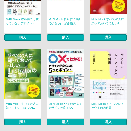
MdN Mook 教科書には載
MdN Mook 切らずに1枚
MdN Mook すべての人に
っていないデザイン・...
で折る おりがみ指人...
知っておいてほしいP...
購入
購入
購入
MdN Mook すべての人に
MdN Mook ○×でわかる！
MdN Mook やさしいレイ
知っておいてほしいI...
デザインが良くな...
アウトの教科書
購入
購入
購入