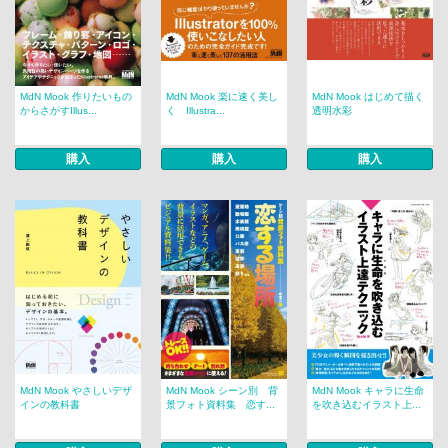
MdN Mook 作りたいもの
MdN Mook 楽に速く美し
MdN Mook はじめて描く
からさがすIllus...
く Illustra...
透明水彩
購入
購入
購入
MdN Mook やさしいデザ
MdN Mook シーン別 背
MdN Mook キャラに生命
インの教科書
景フォト資料集 恋す...
を吹き込むイラスト上...