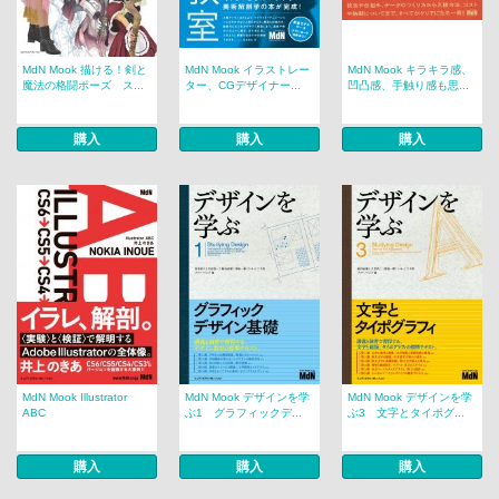
MdN Mook 描ける！剣と
MdN Mook イラストレー
MdN Mook キラキラ感、
魔法の格闘ポーズ ス...
ター、CGデザイナー...
凹凸感、手触り感も思...
購入
購入
購入
MdN Mook Illustrator
MdN Mook デザインを学
MdN Mook デザインを学
ABC
ぶ1 グラフィックデ...
ぶ3 文字とタイポグ...
購入
購入
購入