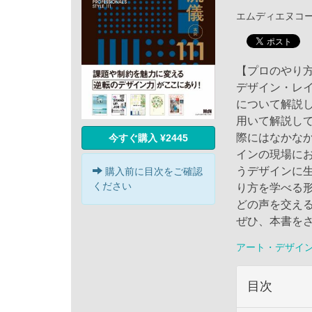
エムディエヌコーポレ
【プロのやり方
デザイン・レ
について解説
用いて解説し
際にはなかな
今すぐ購入 ¥2445
インの現場に
うデザインに
購入前に目次をご確認
ください
り方を学べる
どの声を交え
ぜひ、本書を
アート・デザイ
目次