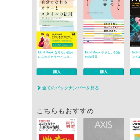
MdN Mook なりたい自分
MdN Mook やさしい配色
MdN
になれるカラーとスタ...
の教科書
ンド3
購入
購入
全てのバックナンバーを見る
こちらもおすすめ