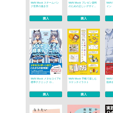
MdN Mook スチームパン
MdN Mook プレゼン資料
MdN
ク世界の描き方
のための正しいデザイ...
イン
購入
購入
MdN Mook メタセコイア4
MdN Mook 手帳で楽しむ
MdN
標準テクニック ロ...
スケッチイラスト
筋肉
購入
購入