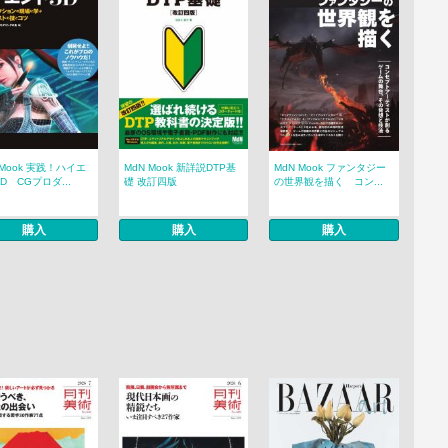
 Mook 実践！ハイエ
MdN Mook 新詳説DTP基
MdN Mook ファンタジー
D CGプロダ...
礎 改訂四版
の世界観を描く コン...
購入
購入
購入