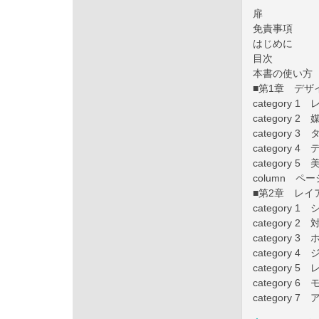
扉
免責事項
はじめに
目次
本書の使い方
■第1章 デ
category 
category
category
category
category
column 
■第2章 レイ
category
category
category
category
category
category
category