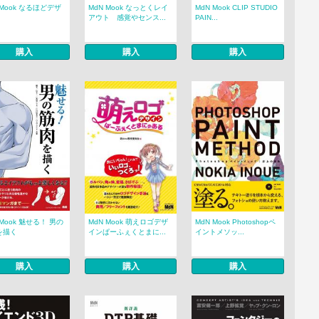
 Mook なるほどデザ
MdN Mook なっとくレイ
MdN Mook CLIP STUDIO
アウト 感覚やセンス...
PAIN...
購入
購入
購入
 Mook 魅せる！ 男の
MdN Mook 萌えロゴデザ
MdN Mook Photoshopペ
を描く
インぱーふぇくとまに...
イントメソッ...
購入
購入
購入