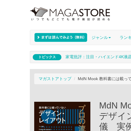
ジャンル
ラン
家電批評：注目・ハイエンド4K液
トピックス
マガストアトップ
MdN Mook 教科書には
MdN 
デザイ
儀 実例