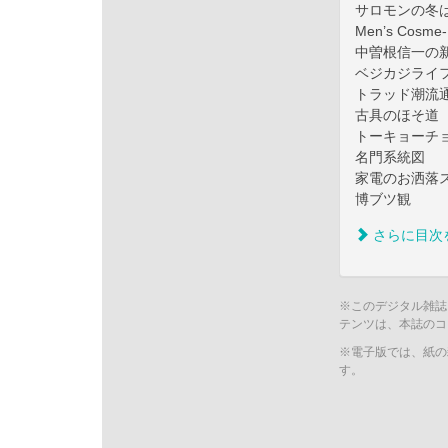
サロモンの冬
Men’s Cosm
中曽根信一の
ベジカジライ
トラッド潮流
古具のほそ道
トーキョーチ
名門系統図
家電のお洒落
博ブツ観
さらに目次
※このデジタル雑誌
テンツは、本誌のコ
※電子版では、紙の
す。