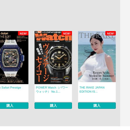
NEW!
NEW!
NEW!
 Safari Prestige
POWER Watch（パワー
THE RAKE JAPAN
.
ウォッチ） No.1...
EDITION IS...
購入
購入
購入