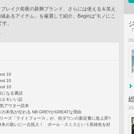
、ブレイク前夜の新興ブランド、さらには使える＆笑え
値あるアイテム」を厳選して紹介。Beginは“モノにこ
です。
ン
2
st 10
st 10
st 10
の表になる裏話
のエモいい話
本気アウター読本
2
の本気が伝わる NB GREYがGREATな理由
シリーズ「ライトフォース」が、街ダウンの新定番に急上昇!!
秋冬の装いに一点投入！ ポール・スミスという英雄色を好