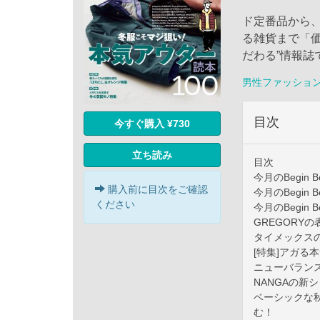
ド定番品から
る雑貨まで「価
だわる”情報誌
男性ファッショ
目次
今すぐ購入 ¥730
立ち読み
目次
今月のBegin Be
購入前に目次をご確認
今月のBegin Be
ください
今月のBegin Be
GREGORY
タイメックス
[特集]アガる
ニューバランス
NANGAの新
ベーシックな
む！