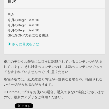
目次
目次
今月のBegin Best 10
今月のBegin Best 10
今月のBegin Best 10
GREGORYの表になる裏話
さらに目次をよむ
※このデジタル雑誌には目次に記載されているコンテンツが含ま
れています。それ以外のコンテンツは、本誌のコンテンツであっ
ても含まれていませんのでご注意ください。
※電子版では、紙の雑誌と内容が一部異なる場合や、掲載されな
いページがある場合があります。
※Chromeアプリをお使いの場合、購入できない場合がございます
ので、最新のアプリをご利用ください。