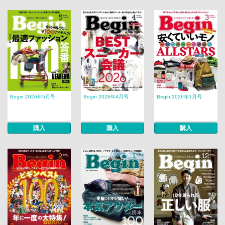
Begin 2026年5月号
Begin 2026年4月号
Begin 2026年3月号
購入
購入
購入