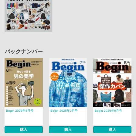
バックナンバー
Begin 2026年8月号
Begin 2026年7月号
Begin 2026年6月号
購入
購入
購入