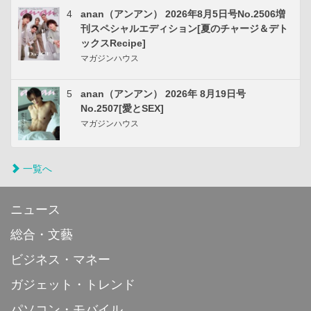
4
anan（アンアン） 2026年8月5日号No.2506増
刊スペシャルエディション[夏のチャージ＆デト
ックスRecipe]
マガジンハウス
5
anan（アンアン） 2026年 8月19日号
No.2507[愛とSEX]
マガジンハウス
一覧へ
ニュース
総合・文藝
ビジネス・マネー
ガジェット・トレンド
パソコン・モバイル