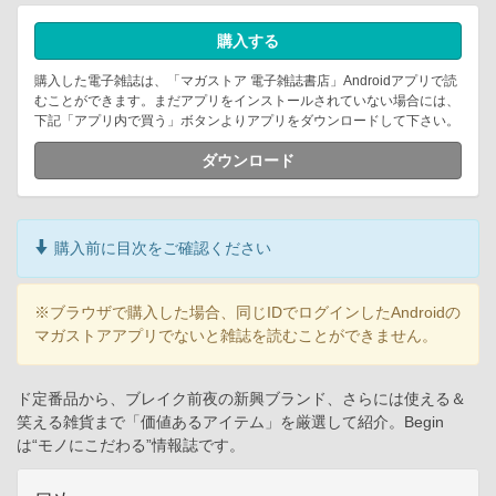
購入する
購入した電子雑誌は、「マガストア 電子雑誌書店」Androidアプリで読
むことができます。まだアプリをインストールされていない場合には、
下記「アプリ内で買う」ボタンよりアプリをダウンロードして下さい。
ダウンロード
購入前に目次をご確認ください
※ブラウザで購入した場合、同じIDでログインしたAndroidの
マガストアアプリでないと雑誌を読むことができません。
ド定番品から、ブレイク前夜の新興ブランド、さらには使える＆
笑える雑貨まで「価値あるアイテム」を厳選して紹介。Begin
は“モノにこだわる”情報誌です。