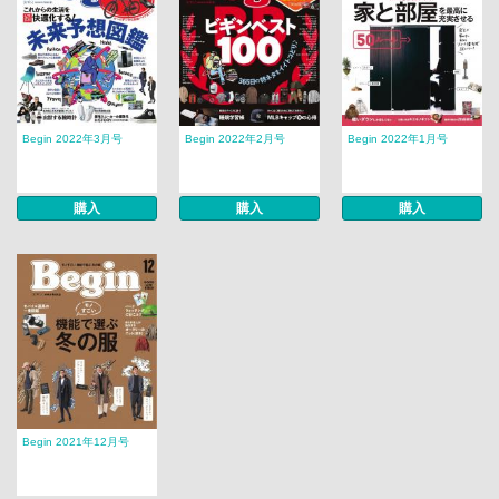
Begin 2022年3月号
Begin 2022年2月号
Begin 2022年1月号
購入
購入
購入
Begin 2021年12月号