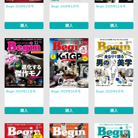
Begin 2026年2月号
Begin 2026年1月号
Begin 2025年12月号
購入
購入
購入
Begin 2025年11月号
Begin 2025年10月号
Begin 2025年9月号
購入
購入
購入