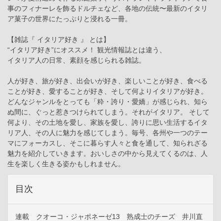
事のフィナーレを飾るドルチェなど、各地の伝統〜最新のイタリ
ア菓子の世界にたっぷりと浸れる一冊。
【雑誌『 イタリア好き 』 とは】
“イタリア好き”にオススメ！ 観光情報誌とは違う、
イタリア人の日常、素顔を感じられる雑誌。
人が好き、旅が好き、出会いが好き、楽しいことが好き、食べる
ことが好き、愛することが好き、そして何よりイタリアが好き。
どんなジャンルをとっても「粋・誇り・愛嬌」が感じられ、知ら
ぬ間に、ぐっと惹きつけられてしまう。それがイタリア。 そして
何より、その土地を愛し、家族を愛し、誇りに思い生活するイタ
リア人、その人に魅力を感じてしまう。毎号、各州や一つのテー
マにフォーカスし、そこに暮らす人々と食を通して、知られざる
魅力を紹介していきます。おいしさの中から見えてくるのは、人
生を楽しく生きる姿かもしれません。
目次
連載 クオーコ・ジャポネーゼ13 熟成士のチーズ 井川直