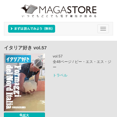
Toggle
navigati
イタリア好き vol.57
vol.57
全48ページ / ピー・エス・エス・ジ
ー
トラベル
拡大