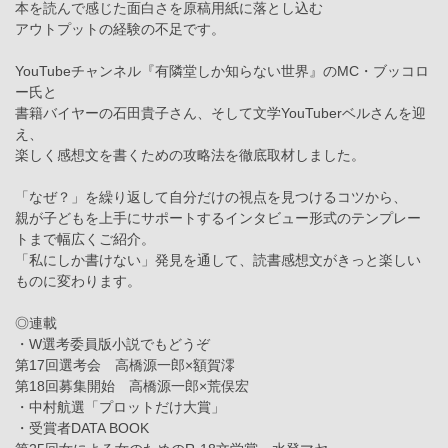
本を読んで感じた面白さを原稿用紙に落とし込む
アウトプットの経験の不足です。
YouTubeチャンネル『有隣堂しか知らない世界』のMC・ブッコロ
ー氏と
書籍バイヤーの石田貴子さん、そして文学YouTuberベルさんを迎
え、
楽しく感想文を書くための攻略法を徹底取材しました。
「なぜ？」を繰り返して自分だけの視点を見つけるコツから、
親が子どもを上手にサポートするインタビュー形式のテンプレー
トまで幅広くご紹介。
「私にしか書けない」発見を通して、読書感想文がきっと楽しい
ものに変わります。
◎連載
・W選考委員版小説でもどうぞ
第17回選考会 高橋源一郎×額賀澪
第18回募集開始 高橋源一郎×荒俣宏
・中村航選「プロットだけ大賞」
・受賞者DATA BOOK