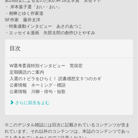
第25回女による女のためのR-18文学賞 水登マヤ
・ 岸本葉子選「おい・おい」
・相棒とゆく作家道
SF作家 藤井太洋
・特集連動インタビュー あさのあつこ
・エッセイ＆漫画 矢部太郎の創作ひとやすみ
目次
W選考委員特別インタビュー 荒俣宏
定期購読のご案内
入選のトビラをひらく！ 読書感想文５つのカギ
公募情報 ネーミング・標語
公募情報 川柳・俳句・短歌
さらに目次をよむ
※このデジタル雑誌には目次に記載されているコンテンツが含ま
れています。それ以外のコンテンツは、本誌のコンテンツであっ
ても含まれていませんのでご注意ください。