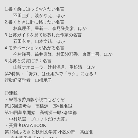
1.書く前に知っておきたい名言
羽田圭介、湊かなえ、ほか
2.書くときに肝に銘じたい名言
林真理子、星新一、森見登美彦、ほか
3.公募ガイドを見て応募した作家の名言
石田衣良、山本文緒、ほか
4.モチベーションがあがる名言
今村翔吾、筒井康隆、村田沙耶香、東野圭吾、ほか
5.応募と受賞に導く名言
山崎ナオコーラ、辻村深月、重松清、ほか
第2特集：「努力」は仕組みで「ラク」になる！
行動経済学者 山根承子
◎連載
・W選考委員版小説でもどうぞ
第15回選考会 高橋源一郎×椎名誠
第16回募集開始 高橋源一郎×森絵都
・中村航選「プロットだけ大賞」
・受賞者DATA BOOK
第12回ふるさと秋田文学賞 小説の部 髙山准