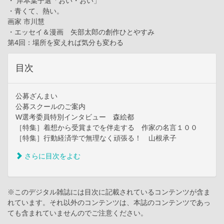
・ 岸本葉子選「おい・おい」
・青くて、熱い。
画家 市川慧
・エッセイ＆漫画 矢部太郎の創作ひとやすみ
第4回：場所を変えれば気分も変わる
目次
公募ざんまい
公募スクールのご案内
W選考委員特別インタビュー 森絵都
［特集］着想から受賞までを伴走する 作家の名言１００
［特集］行動経済学で無理なく頑張る！ 山根承子
さらに目次をよむ
※このデジタル雑誌には目次に記載されているコンテンツが含ま
れています。それ以外のコンテンツは、本誌のコンテンツであっ
ても含まれていませんのでご注意ください。