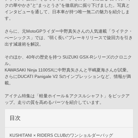
クの華やかさ”と“まっとうさ”を徹底的に掘り下げました。写真と
インタビューを通して、日本車が持つ唯一無二の魅力を紹介しま
す。
さらに、元MotoGPライダー中野真矢さんの人気連載「ライテク・
べーシックス」では、“弱く長い”ブレーキリリースで旋回力を引き
出す減速術を解説。
そのほか、40年の歴史を持つ SUZUKI GSX-Rシリーズのクロニク
ル。
KAWASAKI Ninja 1100SXに中野真矢さんと平嶋夏海さんが試乗。
さらにDUCATI Panigale V2 Sのインプレッションなど、情報が満
載。
アイテム特集は「軽量ホイール＆アクスルシャフト」をピックア
ップ。走りの質を高めるパーツを紹介しています。
目次
KUSHITANI × RIDERS CLUBのワンショルダーバッグ