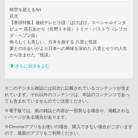
時空を超えるArt
目次
【巻頭特集】連続テレビ小説「ばけばけ」スペシャルインタ
ビュー 髙石あかり（松野トキ役）トミー・バストウ（レフカ
ダ・ヘブン役）
怖ろしくも美しい、日本を旅する 八雲と怪談
妻との出会いがより日本への興味を深めた 八雲とセツの人生
から生まれた『怪談』
さらに目次をよむ
※このデジタル雑誌には目次に記載されているコンテンツが含ま
れています。それ以外のコンテンツは、本誌のコンテンツであっ
ても含まれていませんのでご注意ください。
※電子版では、紙の雑誌と内容が一部異なる場合や、掲載されな
いページがある場合があります。
※Chromeアプリをお使いの場合、購入できない場合がございます
ので、最新のアプリをご利用ください。