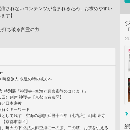
配信されないコンテンツが含まれるため、お求めやすい
います】
を打ち破る言霊の力
2
t
A × 時空旅人 永遠の時の彼方へ
記念 特別展「神護寺─空海と真言密教のはじまり」
二四）創建 神護寺【京都市右京区】
海と日本密教
紐解くキーワード
羅として残す、空海の思想 延暦十五年（七九六）創建 東寺
］【京都市南区】
、暁天の下 弘法大師空海に一の膳、二の膳、お茶を供える