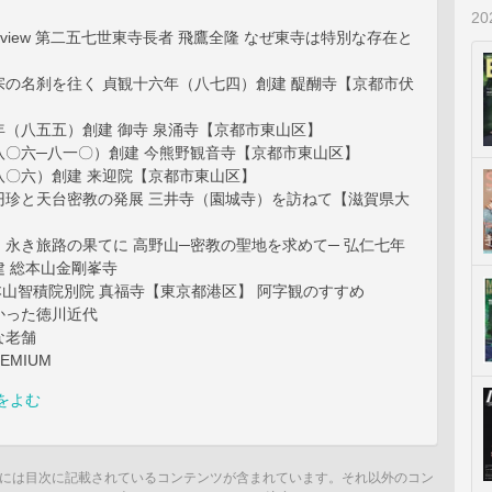
2
Interview 第二五七世東寺長者 飛鷹全隆 なぜ東寺は特別な存在と
宗の名刹を往く 貞観十六年（八七四）創建 醍醐寺【京都市伏
（八五五）創建 御寺 泉涌寺【京都市東山区】
〇六─八一〇）創建 今熊野観音寺【京都市東山区】
〇六）創建 来迎院【京都市東山区】
珍と天台密教の発展 三井寺（園城寺）を訪ねて【滋賀県大
永き旅路の果てに 高野山─密教の聖地を求めて─ 弘仁七年
建 総本山金剛峯寺
総本山智積院別院 真福寺【東京都港区】 阿字観のすすめ
かった徳川近代
な老舗
EMIUM
をよむ
には目次に記載されているコンテンツが含まれています。それ以外のコン