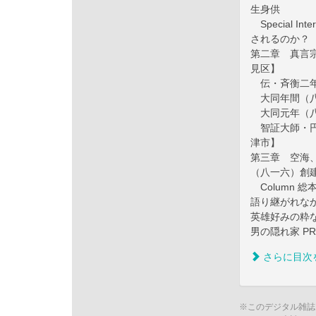
生身供
Special 
されるのか？
第二章 真言
見区】
伝・斉衡二年
大同年間（八
大同元年（八
智証大師・円
津市】
第三章 空海、
（八一六）創
Column 
語り継がれな
英雄好みの粋
男の隠れ家 PR
さらに目次
※このデジタル雑誌