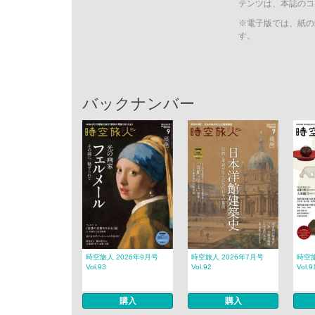
テンツは、本誌のコ
※電子版では、紙の
す。
バックナンバー
時空旅人 2026年9月号
時空旅人 2026年7月号
時空旅
Vol.93
Vol.92
Vol.9
購入
購入