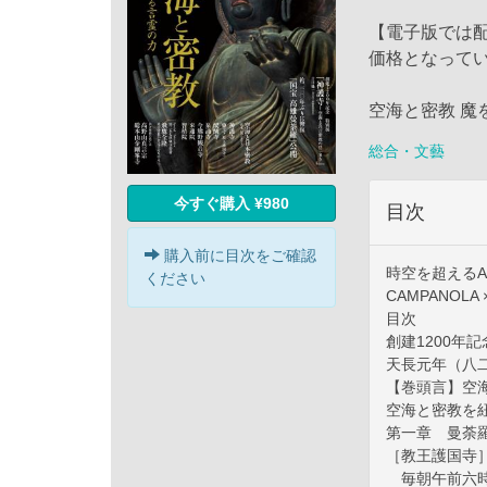
【電子版では
価格となって
空海と密教 魔
総合・文藝
今すぐ購入 ¥980
目次
購入前に目次をご確認
時空を超えるAr
ください
CAMPANOL
目次
創建1200年
天長元年（八
【巻頭言】空
空海と密教を
第一章 曼荼
［教王護国寺
毎朝午前六時