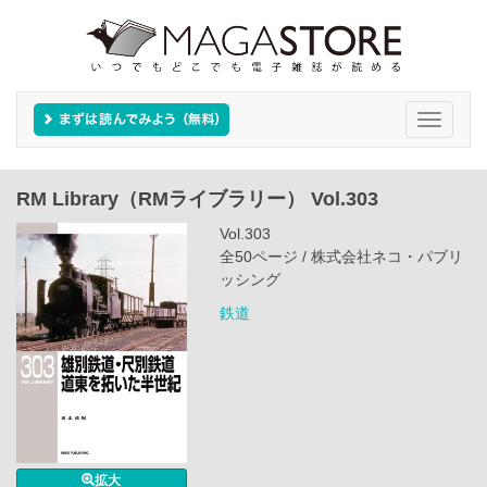
Toggle
navigati
RM Library（RMライブラリー） Vol.303
Vol.303
全50ページ / 株式会社ネコ・パブリ
ッシング
鉄道
拡大