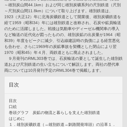
～雄別炭山間44.1km）および同じ雄別炭礦系列の尺別鉄道（尺別
～尺別炭山間11.8km）について取り上げます。雄別鉄道は、
1923（大正12）年に北海炭礦鉄道として開業後、雄別炭礦鉄道を
経て1959（昭和34）年には雄別鉄道と改称され、石炭や鉱員輸送
のために活躍しました。戦後は気動車やディーゼル機関車の導入
など輸送の近代化が図ったものの、雄別炭鉱の出炭量が1964（昭
和39）年度をピークに減少、引込線建設時の負債による経営悪化
も合わせ、さらに1969年の炭鉱事故を契機とした閉山により翌
1970（昭和45）年４月、両鉄道ともに廃止されました。
９月発刊のRML303巻では、石炭輸送の要として誕生した雄別鉄
道および尺別鉄道の生い立ちについて解説します。両社の歴代車
両については10月発刊予定のRML304巻で掲載します。
目次
目次
口絵
巻頭グラフ 炭鉱の物流と暮らしを支えた雄別鉄道
はじめに
１．雄別炭礦鉄道（→雄別鉄道→釧路開発埠頭）の沿革１．