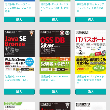
徹底攻略 ディープラーニ
徹底攻略 データベースス
徹底攻略 情報セキュリテ
ングE資格エンジニア問
ペシャリスト教科書 令和
ィマネジメント過去問題
題集
3...
集 ...
購入
購入
購入
徹底攻略 Java SE
徹底攻略 OSS-DB Silver
徹底攻略 ITパスポート教
Bronze問題集［1Z...
問題集［Ver...
科書＋模擬問題 令和2
年...
購入
購入
購入