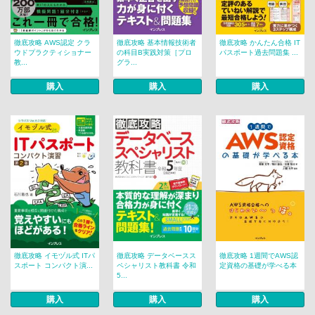
徹底攻略 AWS認定 クラ
徹底攻略 基本情報技術者
徹底攻略 かんたん合格 IT
ウドプラクティショナー
の科目B実践対策［プロ
パスポート過去問題集 ...
教...
グラ...
購入
購入
購入
徹底攻略 イモヅル式 ITパ
徹底攻略 データベースス
徹底攻略 1週間でAWS認
スポート コンパクト演...
ペシャリスト教科書 令和
定資格の基礎が学べる本
5...
購入
購入
購入