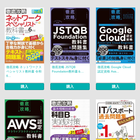
徹底攻略 ネットワークス
徹底攻略 JSTQB
徹底攻略 Google Cloud
ペシャリスト教科書 令和
Foundation教科書＆...
認定資格 Ass...
6...
購入
購入
購入