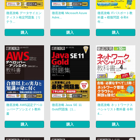
徹底攻略 データサイエン
徹底攻略 Microsoft Azure
徹底攻略 ITパスポート教
ティスト検定問題集［リ
Admi...
科書＋模擬問題 令和4
テラ...
年...
購入
購入
購入
徹底攻略 AWS認定デベロ
徹底攻略 Java SE 11
徹底攻略 ネットワークス
ッパーアソシエイト教科
Gold問題集［1...
ペシャリスト教科書 令和
書
4...
購入
購入
購入