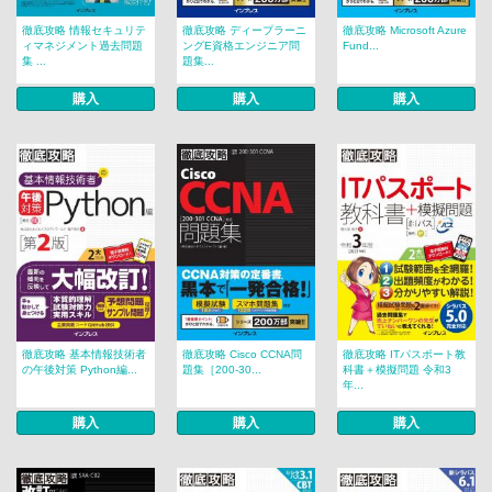
徹底攻略 情報セキュリテ
徹底攻略 ディープラーニ
徹底攻略 Microsoft Azure
ィマネジメント過去問題
ングE資格エンジニア問
Fund...
集 ...
題集...
購入
購入
購入
徹底攻略 基本情報技術者
徹底攻略 Cisco CCNA問
徹底攻略 ITパスポート教
の午後対策 Python編...
題集［200-30...
科書＋模擬問題 令和3
年...
購入
購入
購入