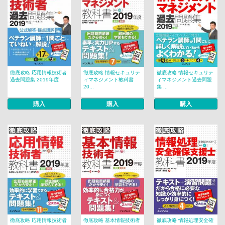
徹底攻略 応用情報技術者
徹底攻略 情報セキュリテ
徹底攻略 情報セキュリテ
過去問題集 2019年度
ィマネジメント教科書
ィマネジメント過去問題
20...
集 ...
購入
購入
購入
徹底攻略 応用情報技術者
徹底攻略 基本情報技術者
徹底攻略 情報処理安全確