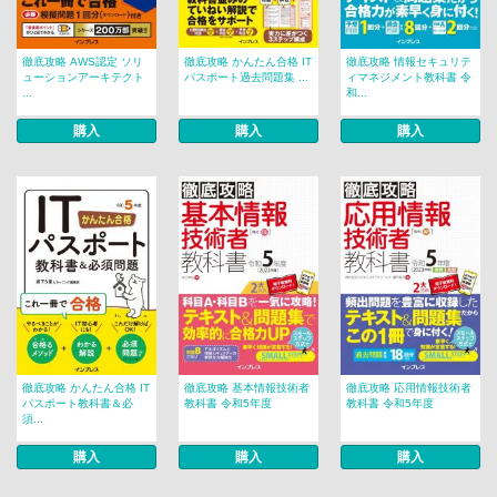
徹底攻略 AWS認定 ソリ
徹底攻略 かんたん合格 IT
徹底攻略 情報セキュリテ
ューションアーキテクト
パスポート過去問題集 ...
ィマネジメント教科書 令
...
和...
購入
購入
購入
徹底攻略 かんたん合格 IT
徹底攻略 基本情報技術者
徹底攻略 応用情報技術者
パスポート教科書＆必
教科書 令和5年度
教科書 令和5年度
須...
購入
購入
購入