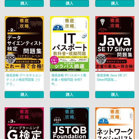
購入
購入
購入
徹底攻略 データサイエン
徹底攻略 ITパスポート教
徹底攻略 Java SE 17
ティスト検定問題集［リ
科書＋模擬問題 令和7
Silver問題集...
テラ...
年...
購入
購入
購入