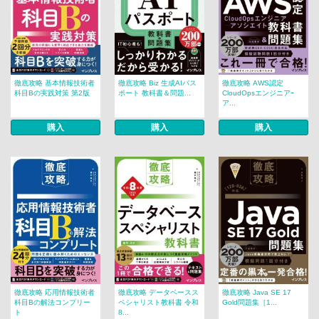
徹底攻略 基本情報技術者
徹底攻略 Biz 生成AIパス
徹底攻略 AWS認定
科目Bの実践対策 第2版
ポート 教科書＆問題...
CloudOpsエンジニアｰ
ア...
購入
購入
購入
徹底攻略 応用情報技術者
徹底攻略 データベースス
徹底攻略 Java SE 17
科目Bの解法コンプリー
ペシャリスト教科書 令和
Gold問題集［1...
ト
8...