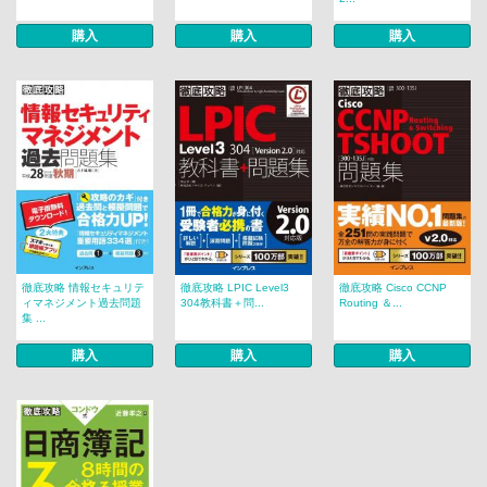
購入
購入
購入
徹底攻略 情報セキュリテ
徹底攻略 LPIC Level3
徹底攻略 Cisco CCNP
ィマネジメント過去問題
304教科書＋問...
Routing ＆...
集 ...
購入
購入
購入