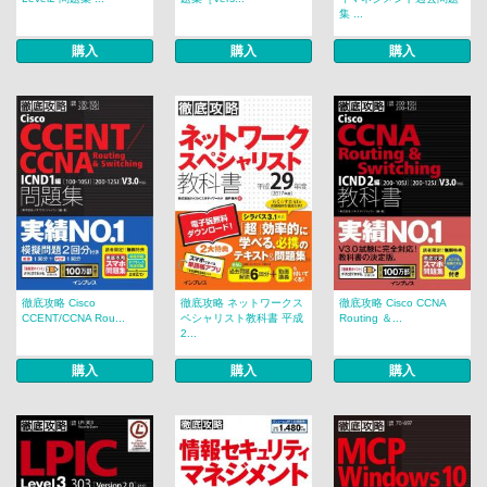
集 ...
購入
購入
購入
徹底攻略 Cisco
徹底攻略 ネットワークス
徹底攻略 Cisco CCNA
CCENT/CCNA Rou...
ペシャリスト教科書 平成
Routing ＆...
2...
購入
購入
購入