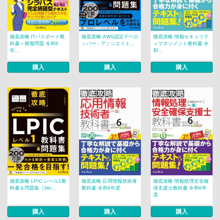
徹底攻略 ITパスポート教
徹底攻略 AWS認定デベロ
徹底攻略 情報セキュリテ
科書＋模擬問題 令和6
ッパー - アソシエイト...
ィマネジメント教科書 令
年...
和...
購入
購入
購入
徹底攻略 LPIC レベル1教
徹底攻略 応用情報技術者
徹底攻略 情報処理安全確
科書＆問題集［Ver...
教科書 令和6年度
保支援士教科書 令和6年
度
購入
購入
購入