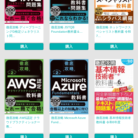
徹底攻略 ディープラーニ
徹底攻略 JSTQB
徹底攻略 ネットワークス
ングG検定ジェネラリス
Foundation教科書＆...
ペシャリスト教科書 令和
ト問...
7...
購入
購入
購入
徹底攻略 AWS認定 クラ
徹底攻略 Microsoft Azure
徹底攻略 基本情報技術者
ウドプラクティショナー
Fund...
教科書 令和6年度
教...
購入
購入
購入