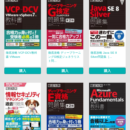
徹底攻略 VCP-DCV教科
徹底攻略 ディープラーニ
徹底攻略 Java SE 8
書 VMware
ングG検定ジェネラリス
Silver問題集［...
ト問...
購入
購入
購入