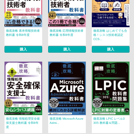
徹底攻略 基本情報技術者
徹底攻略 応用情報技術者
徹底攻略 はじめてでも合
教科書 令和8年度
教科書 令和8年度
格！シスコ技術者認定
CCS...
購入
購入
購入
徹底攻略 情報処理安全確
徹底攻略 Microsoft Azure
徹底攻略 LPIC レベル3
保支援士教科書 令和8年
Admi...
305 教科書＆問題...
度