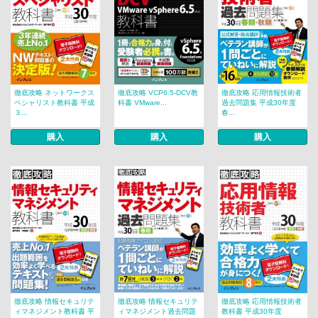
徹底攻略 ネットワークス
徹底攻略 VCP6.5-DCV教
徹底攻略 応用情報技術者
ペシャリスト教科書 平成
科書 VMware...
過去問題集 平成30年度
３...
春...
購入
購入
購入
徹底攻略 情報セキュリテ
徹底攻略 情報セキュリテ
徹底攻略 応用情報技術者
ィマネジメント教科書 平
ィマネジメント過去問題
教科書 平成30年度