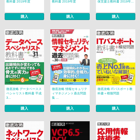
教科書 2019年度
教科書 2019年度
保支援士教科書 2019年...
購入
購入
購入
徹底攻略 データベースス
徹底攻略 情報セキュリテ
徹底攻略 ITパスポート教
ペシャリスト教科書 平成
ィマネジメント過去問題
科書＋模擬問題
3...
集 ...
購入
購入
購入