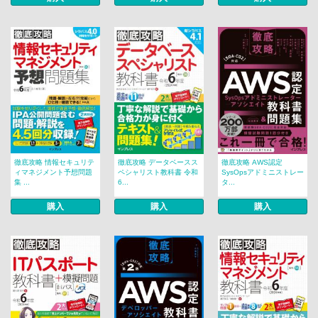
徹底攻略 情報セキュリテ
徹底攻略 データベースス
徹底攻略 AWS認定
ィマネジメント予想問題
ペシャリスト教科書 令和
SysOpsアドミニストレー
集 ...
6...
タ...
購入
購入
購入