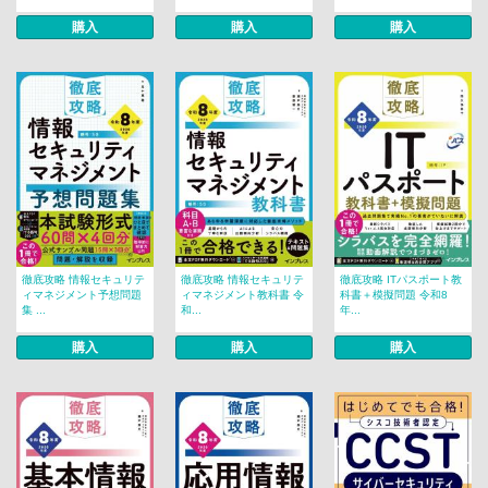
購入
購入
購入
徹底攻略 情報セキュリテ
徹底攻略 情報セキュリテ
徹底攻略 ITパスポート教
ィマネジメント予想問題
ィマネジメント教科書 令
科書＋模擬問題 令和8
集 ...
和...
年...
購入
購入
購入