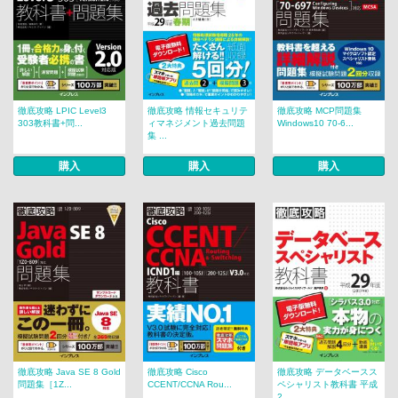
徹底攻略 LPIC Level3
徹底攻略 情報セキュリテ
徹底攻略 MCP問題集
303教科書+問...
ィマネジメント過去問題
Windows10 70-6...
集 ...
購入
購入
購入
徹底攻略 Java SE 8 Gold
徹底攻略 Cisco
徹底攻略 データベースス
問題集［1Z...
CCENT/CCNA Rou...
ペシャリスト教科書 平成
2...