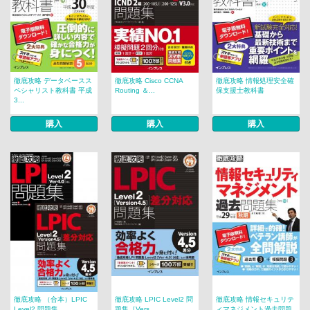
徹底攻略 データベースス
徹底攻略 Cisco CCNA
徹底攻略 情報処理安全確
ペシャリスト教科書 平成
Routing ＆...
保支援士教科書
3...
購入
購入
購入
徹底攻略 （合本）LPIC
徹底攻略 LPIC Level2 問
徹底攻略 情報セキュリテ
Level2 問題集 ...
題集［Vers...
ィマネジメント過去問題