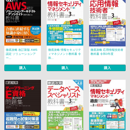
徹底攻略 改訂新版 AWS
徹底攻略 情報セキュリテ
徹底攻略 応用情報技術者
認定 ソリューションア
ィマネジメント教科書 令
教科書 令和3年度
ー...
和...
購入
購入
購入