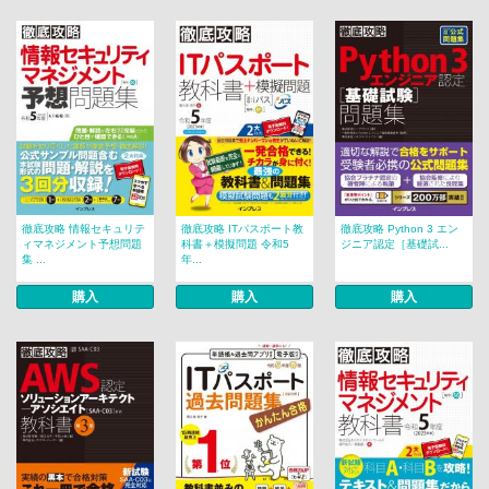
徹底攻略 情報セキュリテ
徹底攻略 ITパスポート教
徹底攻略 Python 3 エン
ィマネジメント予想問題
科書＋模擬問題 令和5
ジニア認定［基礎試...
集 ...
年...
購入
購入
購入