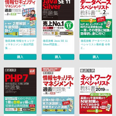
徹底攻略 情報セキュリテ
徹底攻略 Java SE 11
徹底攻略 データベースス
ィマネジメント過去問題
Silver問題集...
ペシャリスト教科書 令和
集 ...
2...
購入
購入
購入