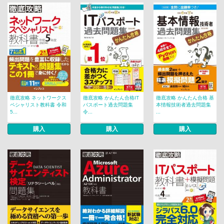
徹底攻略 ネットワークス
徹底攻略 かんたん合格IT
徹底攻略 かんたん合格 基
ペシャリスト教科書 令和
パスポート過去問題集
本情報技術者過去問題集
5...
令...
...
購入
購入
購入