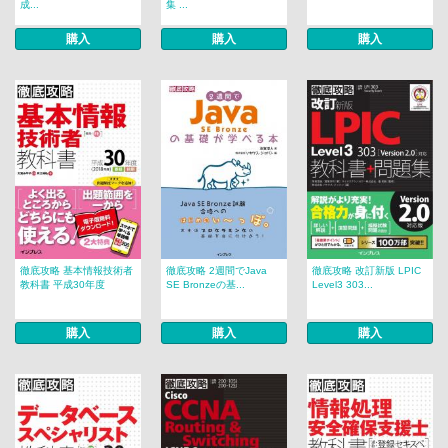
成...
集 ...
購入
購入
購入
徹底攻略 基本情報技術者
徹底攻略 2週間でJava
徹底攻略 改訂新版 LPIC
教科書 平成30年度
SE Bronzeの基...
Level3 303...
購入
購入
購入