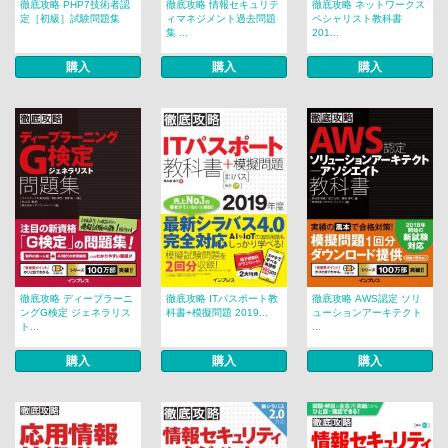
徹底攻略 PHP7技術者認
徹底攻略 情報セキュリテ
徹底攻略 ネットワークス
定［初級］試験問題集
ィマネジメント過去問題
ペシャリスト教科書
集 ...
201...
購入
購入
購入
徹底攻略 ディープラーニ
徹底攻略 ITパスポート教
徹底攻略 AWS認定 ソリ
ングG検定 ジェネラリス
科書+模擬問題 2019...
ューションアーキテクト
ト...
...
購入
購入
購入