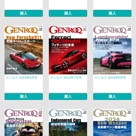
購入
購入
購入
ゲンロク 2024年8月号
ゲンロク 2024年7月号
ゲンロク 2024年6月号
購入
購入
購入