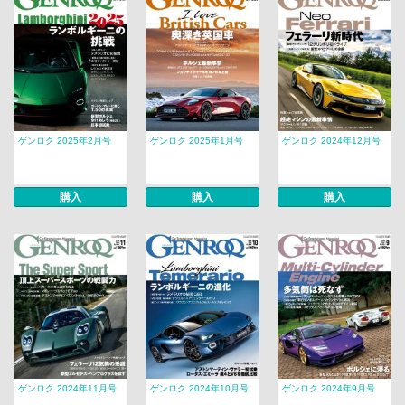
ゲンロク 2025年2月号
ゲンロク 2025年1月号
ゲンロク 2024年12月号
購入
購入
購入
ゲンロク 2024年11月号
ゲンロク 2024年10月号
ゲンロク 2024年9月号