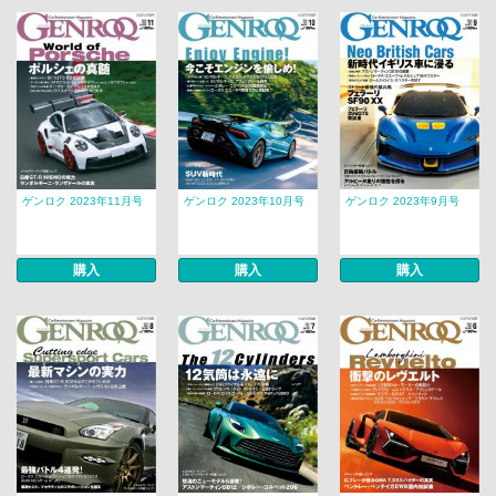
ゲンロク 2023年11月号
ゲンロク 2023年10月号
ゲンロク 2023年9月号
購入
購入
購入