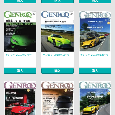
購入
購入
購入
ゲンロク 2018年2月号
ゲンロク 2018年1月号
ゲンロク 2017年12月号
購入
購入
購入