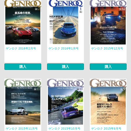
ゲンロク 2016年2月号
ゲンロク 2016年1月号
ゲンロク 2015年12月号
購入
購入
購入
ゲンロク 2015年11月号
ゲンロク 2015年10月号
ゲンロク 2015年9月号