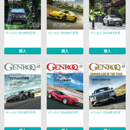
ゲンロク 2018年8月号
ゲンロク 2018年7月号
ゲンロク 2018年6月号
購入
購入
購入
ゲンロク 2018年5月号
ゲンロク 2018年4月号
ゲンロク 2018年3月号