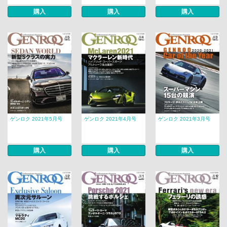
購入
購入
購入
ゲンロク 2021年5月号
ゲンロク 2021年4月号
ゲンロク 2021年3月号
購入
購入
購入