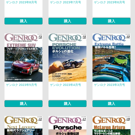
ゲンロク 2023年8月号
ゲンロク 2023年7月号
ゲンロク 2023年6月号
購入
購入
購入
ゲンロク 2023年5月号
ゲンロク 2023年4月号
ゲンロク 2023年3月号
購入
購入
購入