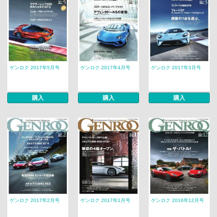
ゲンロク 2017年5月号
ゲンロク 2017年4月号
ゲンロク 2017年3月号
購入
購入
購入
ゲンロク 2017年2月号
ゲンロク 2017年1月号
ゲンロク 2016年12月号