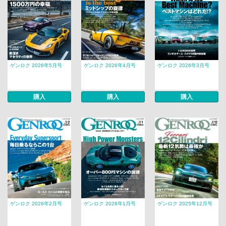
ゲンロク 2026年5月号
ゲンロク 2026年4月号
ゲンロク 2026年3月号
購入
購入
購入
ゲンロク 2026年2月号
ゲンロク 2026年1月号
ゲンロク 2025年12月号