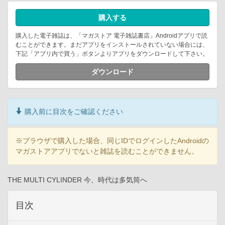
購入する
購入した電子雑誌は、「マガストア 電子雑誌書店」Androidアプリで読
むことができます。まだアプリをインストールされていない場合には、
下記「アプリ内で買う」ボタンよりアプリをダウンロードして下さい。
ダウンロード
購入前に目次をご確認ください
※ブラウザで購入した場合、同じIDでログインしたAndroidの
マガストアアプリでないと雑誌を読むことができません。
THE MULTI CYLINDER 今、時代は多気筒へ
目次