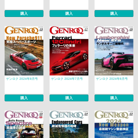
購入
購入
購入
ゲンロク 2024年8月号
ゲンロク 2024年7月号
ゲンロク 2024年6月号
購入
購入
購入