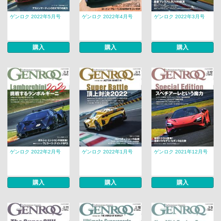
ゲンロク 2022年5月号
ゲンロク 2022年4月号
ゲンロク 2022年3月号
購入
購入
購入
ゲンロク 2022年2月号
ゲンロク 2022年1月号
ゲンロク 2021年12月号
購入
購入
購入