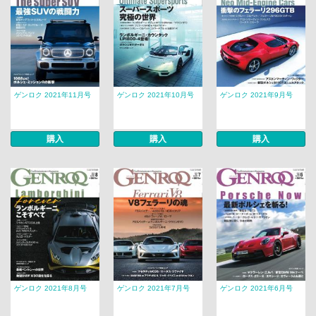
ゲンロク 2021年11月号
ゲンロク 2021年10月号
ゲンロク 2021年9月号
購入
購入
購入
ゲンロク 2021年8月号
ゲンロク 2021年7月号
ゲンロク 2021年6月号