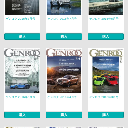
ゲンロク 2016年8月号
ゲンロク 2016年7月号
ゲンロク 2016年6月号
購入
購入
購入
ゲンロク 2016年5月号
ゲンロク 2016年4月号
ゲンロク 2016年3月号
購入
購入
購入