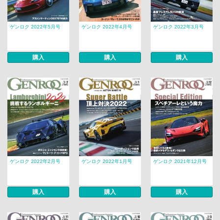
ゲンロク 2022年5月号
ゲンロク 2022年4月号
ゲンロク 2022年3月号
購入
購入
購入
ゲンロク 2022年2月号
ゲンロク 2022年1月号
ゲンロク 2021年12月号
購入
購入
購入