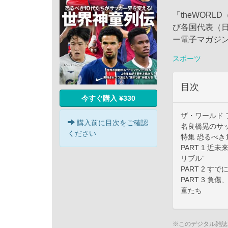
「theWOR
び各国代表（
ー電子マガジ
スポーツ
目次
今すぐ購入 ¥330
ザ・ワールド
購入前に目次をご確認
名良橋晃のサ
ください
特集 恐るべき
PART 1 
リブル”
PART 2 
PART 3 
童たち
※このデジタル雑誌