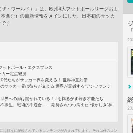
LD（ザ・ワールド）」は、欧州4大フットボールリーグおよ
日本含む）の最新情報をメインにした、日本初のサッカ
ンです
2
 フットボール・エクスプレス
ッカー定点観測
10代たちがサッカー界を変える！ 世界神童列伝
近未来のサッカー界は彼らが支える 世界が震撼する“アンファンテ
すでに世界への扉は開かれている！ Jを揺るがす若き才能たち
負傷、不摂生、戦術的不適合…… 期待されつつ消えた“懐かしき”神
2
には目次に記載されているコンテンツが含まれています。それ以外のコン