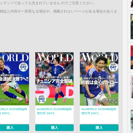
ンテンツであっても含まれていません のでご注意ください。
雑誌と内容が一部異なる場合や、掲載されないページがある場合がありま
WORLD 2026W杯臨時
theWORLD 2026W杯臨時
theWORLD 2026W杯臨時
DAY1...
増刊号 DAY5...
増刊号 DAY1...
購入
購入
購入