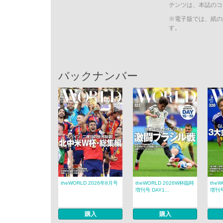
テンツは、本誌のコ
※電子版では、紙の
す。
バックナンバー
theWORLD 2026年8月号
theWORLD 2026W杯臨時
the
増刊号 DAY1...
増刊号 
購入
購入