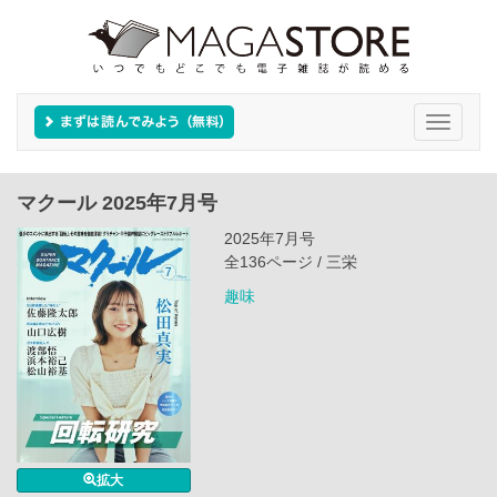
Toggle
navigati
マクール 2025年7月号
2025年7月号
全136ページ / 三栄
趣味
拡大