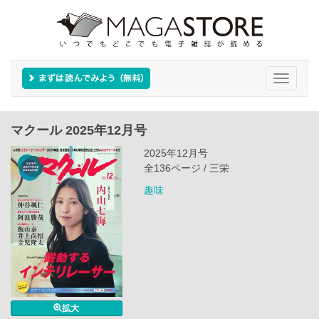
Toggle
navigati
マクール 2025年12月号
2025年12月号
全136ページ / 三栄
趣味
拡大