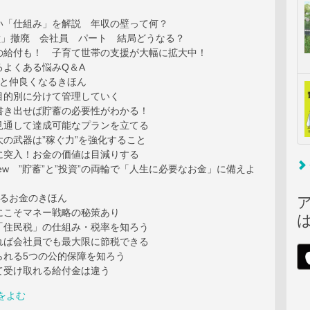
い「仕組み」を解説 年収の壁って何？
の壁」撤廃 会社員 パート 結局どうなる？
の給付も！ 子育て世帯の支援が大幅に拡大中！
るよくある悩みQ＆A
金と仲良くなるきほん
目的別に分けて管理していく
書き出せば貯蓄の必要性がわかる！
見通して達成可能なプランを立てる
の武器は”稼ぐ力”を強化すること
に突入！お金の価値は目減りする
nterview ”貯蓄”と”投資”の両輪で「人生に必要なお金」に備えよ
めるお金のきほん
にこそマネー戦略の秘策あり
「住民税」の仕組み・税率を知ろう
れば会社員でも最大限に節税できる
られる5つの公的保障を知ろう
て受け取れる給付金は違う
をよむ