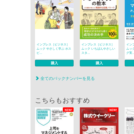
インプレス［ビジネス］
インプレス［ビジネス］
イン
ムック やさしく学ぶ ホス
ムック いちばんやさしい
ムッ
ピ...
スタ...
グ実..
購入
購入
全てのバックナンバーを見る
こちらもおすすめ
NEW!
NEW!