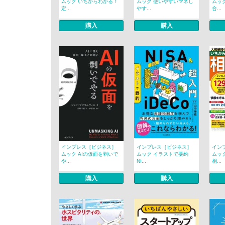
ムック いちからわかる！
ムック 使いやすいマネし
ムック
定...
やす...
合...
購入
購入
インプレス［ビジネス］
インプレス［ビジネス］
イン
ムック AIの仮面を剥いで
ムック イラストで要約
ムッ
や...
NI...
相...
購入
購入