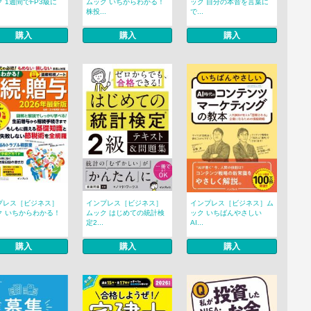
 1週間でFP3級に
ムック いちからわかる！
ック 自分の本音を言葉に
株投...
で...
購入
購入
購入
プレス［ビジネス］
インプレス［ビジネス］
インプレス［ビジネス］ム
ク いちからわかる！
ムック はじめての統計検
ック いちばんやさしい
定2...
AI...
購入
購入
購入