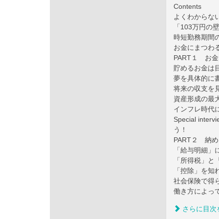
Contents
よくわからな
「103万円
時短勤務期間
お金にまつわ
PART１ お
貯めるお金は
夢を具体的に
将来の収支を
資産形成の最大
インフレ時代
Special i
う！
PART２ 納
「給与明細」
「所得税」と
「控除」を知
社会保険で得
働き方によっ
さらに目次