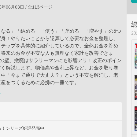
5年06月03日 / 全113ページ
くなる」「納める」「使う」「貯める」「増やす」の5つ
2
変身！やりたいことから逆算して必要なお金を整理し、
ステップを具体的に紹介しているので、全然お金を貯め
、将来のお金が不安な人も無理なく家計を改善できま
円の壁」撤廃はサラリーマンにも影響アリ！改正のポイン
すく解説します。物価高や金利上昇など、お金を取り巻
る中「今まで通りで大丈夫？」という不安を解消し、老
資産をつくるために必携の一冊です。
ー
る！シリーズ好評発売中