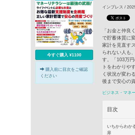
インプレス / 202
「お金と仲良
で貯蓄体質に
家計を見直す
られない人も
今すぐ購入 ¥1100
す。「103万
トをわかりや
購入前に目次をご確認
く状況が変わ
ください
後まで安心の
ビジネス・マネ
目次
いちからわか
扉