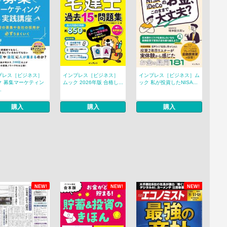
プレス［ビジネス］
インプレス［ビジネス］
インプレス［ビジネス］ム
ク 募集マーケティン
ムック 2026年版 合格し...
ック 私が投資したNISA...
.
購入
購入
購入
NEW!
NEW!
NEW!