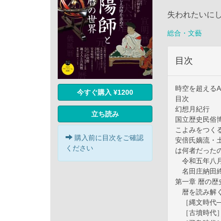
失われたいに
総合・文藝
目次
時空を超えるAr
今すぐ購入 ¥1200
目次
幻想月紀行
立ち読み
国立歴史民俗
こよみをつく
購入前に目次をご確認
安倍氏嫡流・
ください
は何者だった
令和五年八月
名田庄納田終
第一章 暦の
暦を読み解く
［縄文時代─
［古墳時代］