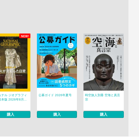
NEW!
ョナル ジオグラフィ
公募ガイド 2026年夏号
時空旅人別冊 空海と真言
本版 2026年8月...
宗
購入
購入
購入