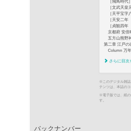
［飛鳥時代］
［文武天皇元
［天平宝字八
［天安二年（
［貞観四年（
京都府 安倍
五方山熊野
第二章 江戸の
Column 万
さらに目次
※このデジタル雑誌
テンツは、本誌のコ
※電子版では、紙の
す。
バックナンバー