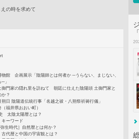
しえの時を求めて
2
t
博物館 企画展示「陰陽師とは何者か ─うらない、まじない、
る─」
土御門家の隠れ里を訪ねて 朝廷に仕えた陰陽頭 土御門家と
のか？
朔日 陰陽道伝統行事「名越之祓・八朔祭祈祷行儀」
（福井県おおい町）
歴史 太陰太陽暦とは？
キーワード
弥生時代］自然暦とは何か？
古代暦と中国の宇宙観とは？