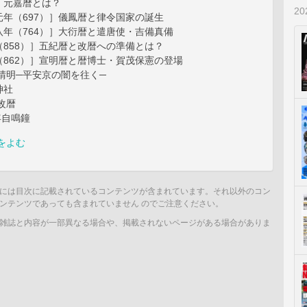
元嘉暦とは？
2
年（697）］儀鳳暦と律令国家の誕生
年（764）］大衍暦と遣唐使・吉備真備
858）］五紀暦と改暦への準備とは？
862）］宣明暦と暦博士・賀茂保憲の登場
晴明─平安京の闇を往く─
神社
改暦
年自鳴鐘
をよむ
には目次に記載されているコンテンツが含まれています。それ以外のコン
ンテンツであっても含まれていません のでご注意ください。
雑誌と内容が一部異なる場合や、掲載されないページがある場合がありま