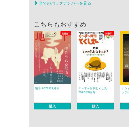
全てのバックナンバーを見る
こちらもおすすめ
NEW!
NEW!
地平 2026年9月号
ぐ～す～月刊とくし丸
ナシ
2026年8月号
ック日
購入
購入