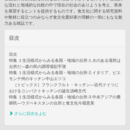
な流れと地域的な比較の中で現在の社会のありようを考え、将来
を展望するヒントを提供するものです。食文化に関する研究資料
や教材に役立つのみならず食文化愛好家の理解の一助にもなる魅
力ある雑誌です。
目次
目次
特集 １生活様式からみる各国・地域の台所-1.火のある場所は
台所だ―森の民の調理場彭宇潔
特集 １生活様式からみる各国・地域の台所-2.イタリア、ピエ
モンテ州のキッチン中山エツコ
［トピックス］フランクフルト・キッチン―近代ドイツに
おけるコンパクトキッチンの誕生須崎文代
特集 １生活様式からみる各国・地域の台所-3.中央アジアの農
耕民―ウズベキスタンの台所と食文化今堀恵美
さらに目次をよむ