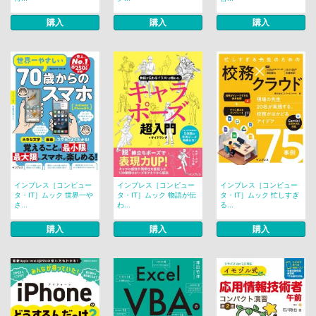
購入
購入
購入
インプレス［コンピュー
インプレス［コンピュー
インプレス［コンピュー
タ・IT］ムック 世界一や
タ・IT］ムック 物語が伝
タ・IT］ムック 忙しすぎ
さ...
わ...
る...
購入
購入
購入