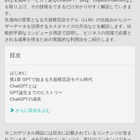
的な生成AIサービスであるChatGPT、Bing、CopilotやGeminiなど
を取り上げ、その技術をできるだけ分かりやすく解説していきま
す。
生成AIの背景となる大規模言語モデル（LLM）の仕組みからユー
ザーデータを活用するカスタマイズの方法などを解説します。比
較的平易なコンピュータ用語で説明し、ビジネスの現場で必要と
される成果を得るための実践的な利用法をご紹介します。
目次
はじめに
第1章 GPTで始まる大規模言語モデル時代
ChatGPTとは
GPT誕生までのヒストリー
ChatGPTの成長
さらに目次をよむ
※このデジタル雑誌には目次に記載されているコンテンツが含ま
れています。それ以外のコンテンツは、本誌のコンテンツであっ