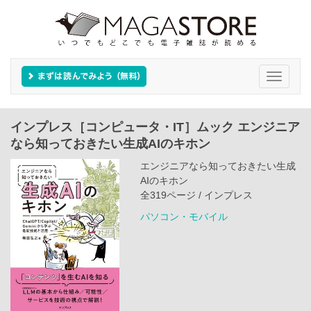
Toggle
navigati
インプレス［コンピュータ・IT］ムック エンジニア
なら知っておきたい生成AIのキホン
エンジニアなら知っておきたい生成
AIのキホン
全319ページ / インプレス
パソコン・モバイル