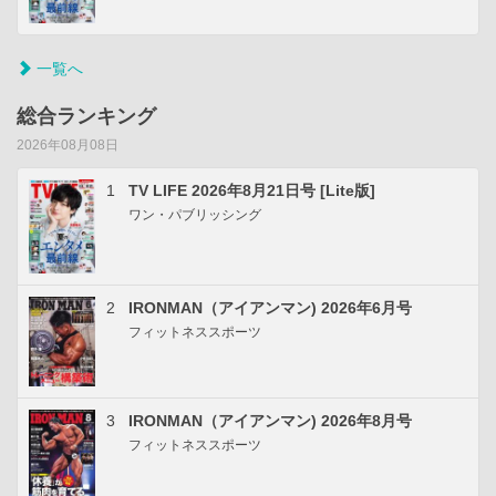
一覧へ
総合ランキング
2026年08月08日
1
TV LIFE 2026年8月21日号 [Lite版]
ワン・パブリッシング
2
IRONMAN（アイアンマン) 2026年6月号
フィットネススポーツ
3
IRONMAN（アイアンマン) 2026年8月号
フィットネススポーツ