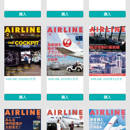
購入
購入
購入
AIRLINE 2026年2月号
AIRLINE 2026年1月号
AIRLINE 2025年12月号
購入
購入
購入