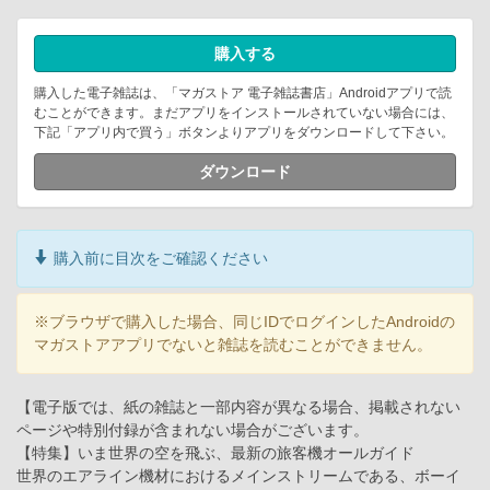
購入する
購入した電子雑誌は、「マガストア 電子雑誌書店」Androidアプリで読
むことができます。まだアプリをインストールされていない場合には、
下記「アプリ内で買う」ボタンよりアプリをダウンロードして下さい。
ダウンロード
購入前に目次をご確認ください
※ブラウザで購入した場合、同じIDでログインしたAndroidの
マガストアアプリでないと雑誌を読むことができません。
【電子版では、紙の雑誌と一部内容が異なる場合、掲載されない
ページや特別付録が含まれない場合がございます。
【特集】いま世界の空を飛ぶ、最新の旅客機オールガイド
世界のエアライン機材におけるメインストリームである、ボーイ