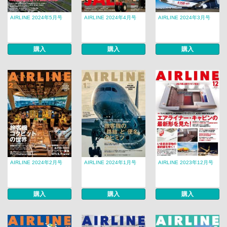
AIRLINE 2024年5月号
AIRLINE 2024年4月号
AIRLINE 2024年3月号
購入
購入
購入
AIRLINE 2024年2月号
AIRLINE 2024年1月号
AIRLINE 2023年12月号
購入
購入
購入