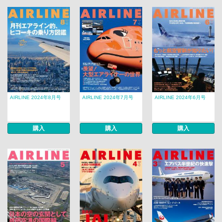
AIRLINE 2024年8月号
AIRLINE 2024年7月号
AIRLINE 2024年6月号
購入
購入
購入