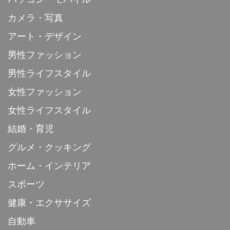
カメラ・写真
アート・デザイン
男性ファッション
男性ライフスタイル
女性ファッション
女性ライフスタイル
結婚・育児
グルメ・クッキング
ホーム・インテリア
スポーツ
健康・エクササイズ
自動車