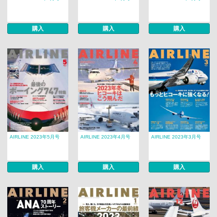
購入
購入
購入
AIRLINE 2023年5月号
AIRLINE 2023年4月号
AIRLINE 2023年3月号
購入
購入
購入