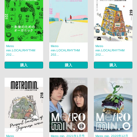
Metro
Metro
Metro
min.LOCALRHYTHM
min.LOCALRHYTHM
min.LOCALRHYTHM
202...
202...
202...
購入
購入
購入
Metro
Metro min. 2021年1月号
Metro min. 2020年12月