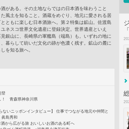
い酒がある。その土地ならではの日本酒を味わうこと
きた風土を知ること。酒蔵をめぐり、地元に愛される居
町とともに楽しむ日本酒旅へ。第２特集は鉱山。佐渡島
、ユネスコ世界文化遺産に登録決定。世界遺産といえ
石見銀山に、長崎県の軍艦島（端島）も。いずれの地に
2
き、暮らして紡いだ文化の跡が色濃く残す。鉱山の麓に
らしを知る旅へ。
能登
し！ 青森県神奈川県
2
知らないニッポンインタビュー】 仕事でつながる地元や仲間と
 眞島秀和
本酒から広がる旅 おいしいお酒のある町へ