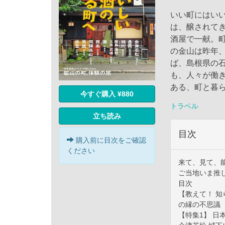
いい町にはい
は、醸されて
酒屋で一献。
の金山は昨年
ば、島根県の
も、人々が働
ある、町と暮
今すぐ購入 ¥880
トラベル
立ち読み
目次
購入前に目次をご確認
ください
来て、見て、
ご当地いま推
目次
【教えて！ 
の縁の不思議
【特集1】 日