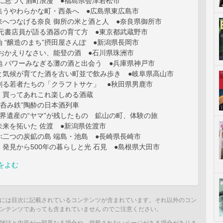
下に息づく酒町浪漫 ●福島県会津若松市
集うやわらかな町・西条へ ●広島県東広島市
来へつなげる奈良 御所の米と酒と人 ●奈良県御所市
】 元書店員が語る酒器の育て方 ●東京都武蔵野市
 “醸造のまち”摂田屋さんぽ ●新潟県長岡市
】 おかえりなさい、能登の酒 ●石川県珠洲市
地 パワーみなぎる灘の酒と出会う ●兵庫県神戸市
と気候が育てた酒を古い町並で飲み歩き ●岐阜県高山市
創る若者たちの「クラフトサケ」 ●秋田県男鹿市
、買ってあれこれ楽しめる酒蔵
 “呑み鉄”陶酔の日本酒列車
界遺産の“ヤマ”が残したもの 鉱山の町、体験の旅
未来を拓いた 佐渡 ●新潟県佐渡市
ぶ二つの炭鉱の島 端島・池島 ●長崎県長崎市
発見から500年の暮らしと光 石見 ●島根県大田市
をよむ
には目次に記載されているコンテンツが含まれています。それ以外のコン
ンテンツであっても含まれていません のでご注意ください。