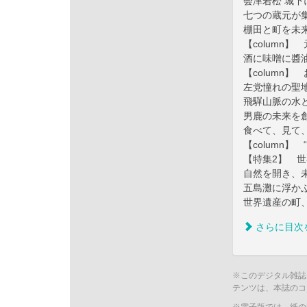
会津若松 城
七つの蔵元が
棚田と町を未
【column
酒に味噌に醬油
【column
左党憧れの聖
飛驒山脈の水
男鹿の未来を
食べて、見て
【column】
【特集2】 世
自然を開き、
五島灘に浮か
世界遺産の町、
さらに目次
※このデジタル雑誌
テンツは、本誌のコ