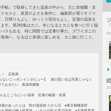
の手帖』で取材してきた温泉の中から、主に首都圏・京
アクセスと、泉質のよさを条件に、編集部が選りすぐり
プ。日帰りもよし、ゆっくり宿泊もよし。近場の温泉を
します。第2特集はカニ。冬になるとカニを食べに行く臨
ーバスも出る、特に関西では定番行事だ。ズワイガニの
2
本海側へ、なるほど多様に楽しめる、カニ旅に行こう。
し！ 広島県
知らないニッポンインタビュー】 旅の思い出は写真じゃなく
けておきたい 眞栄田郷敦
2
こんなところにいい温泉 近場の秘湯・名湯
秘湯があったとは 蛇の湯温泉 たから荘 ●東京都檜原村
める房総の極上硫黄泉 いろりの宿 七里川温泉 ●千葉県君津