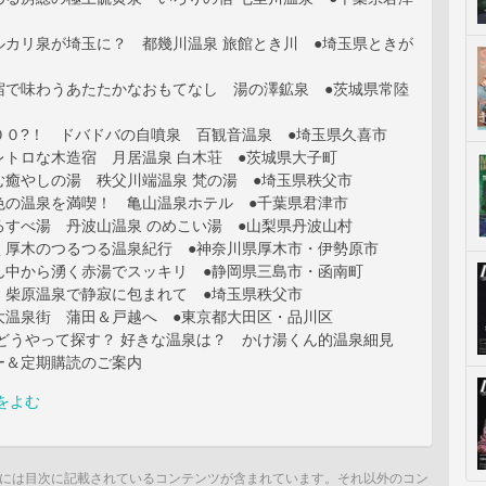
ルカリ泉が埼玉に？ 都幾川温泉 旅館とき川 ●埼玉県ときが
宿で味わうあたたかなおもてなし 湯の澤鉱泉 ●茨城県常陸
００?！ ドバドバの自噴泉 百観音温泉 ●埼玉県久喜市
レトロな木造宿 月居温泉 白木荘 ●茨城県大子町
む癒やしの湯 秩父川端温泉 梵の湯 ●埼玉県秩父市
色の温泉を満喫！ 亀山温泉ホテル ●千葉県君津市
るすべ湯 丹波山温泉 のめこい湯 ●山梨県丹波山村
く厚木のつるつる温泉紀行 ●神奈川県厚木市・伊勢原市
ん中から湧く赤湯でスッキリ ●静岡県三島市・函南町
 柴原温泉で静寂に包まれて ●埼玉県秩父市
大温泉街 蒲田＆戸越へ ●東京都大田区・品川区
】 どうやって探す？ 好きな温泉は？ かけ湯くん的温泉細見
ー＆定期購読のご案内
をよむ
には目次に記載されているコンテンツが含まれています。それ以外のコン