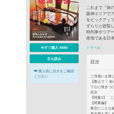
これまで『旅
阪神エリアで
をピックアッ
ずらりと総覧
時列車やツア
産地である日
トラベル
今すぐ購入 ¥880
立ち読み
目次
購入前に目次をご確認
ご当地いま推
ください
【教えて！ 
て心に焼きつ
目次
【特集1】 
【関東編】
東京にこんな
炭火焼も楽し