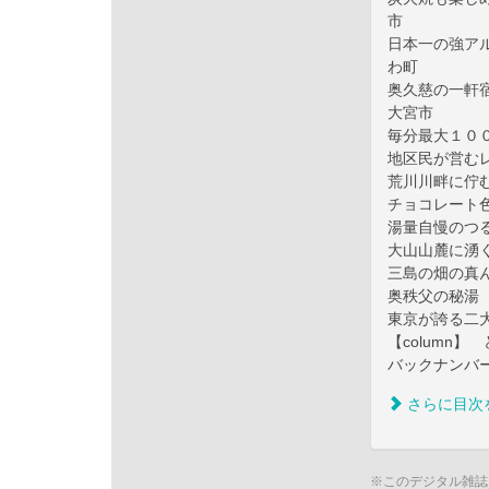
市
日本一の強ア
わ町
奥久慈の一軒
大宮市
毎分最大１０
地区民が営む
荒川川畔に佇
チョコレート
湯量自慢のつ
大山山麓に湧
三島の畑の真
奥秩父の秘湯
東京が誇る二
【column
バックナンバ
さらに目次
※このデジタル雑誌