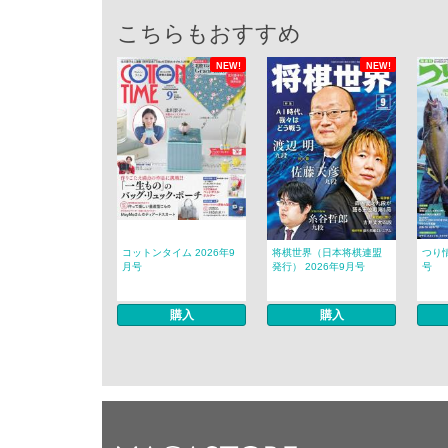
こちらもおすすめ
NEW!
NEW!
コットンタイム 2026年9
将棋世界（日本将棋連盟
つり情
月号
発行） 2026年9月号
号
購入
購入