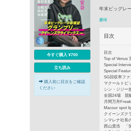
年末ビッグレー
趣味
目次
目次
今すぐ購入 ¥700
Top of Venu
Special Inter
立ち読み
Special F
SG回収率ファン
購入前に目次をご確認
マクールトピ
ください
シン・ジジー
全国24場 競
月間万舟Freak
Macour s
クイーンズク
シマレナ社長
西山貴浩 「