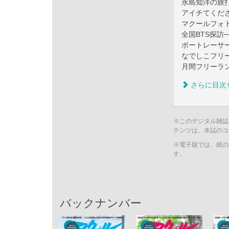
永島知洋の旅
アイチてくだ
マクールフォ
全国BTS探訪
ボートレーサ
なでしこフリ
月間フリーラ
さらに目次
※このデジタル雑誌
テンツは、本誌のコ
※電子版では、紙の
す。
バックナンバー