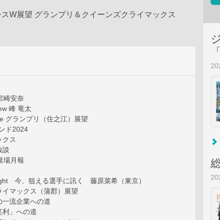
スW展望 グランプリ＆クイーンズクライマックス
2
s 宮崎安奈
view 峰 竜太
eature グランプリ（住之江）展望
ド2024
ックス
放談
艇場月報
2
pot light 今、狙える選手に訊く 藤原菜希（東京）
ライマックス（蒲郡）展望
の一流企業への道
笑利」への道