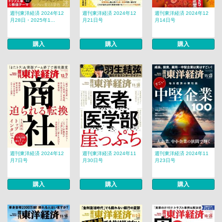
週刊東洋経済 2024年12
週刊東洋経済 2024年12
週刊東洋経済 2024年12
月28日・2025年1...
月21日号
月14日号
購入
購入
購入
週刊東洋経済 2024年12
週刊東洋経済 2024年11
週刊東洋経済 2024年11
月7日号
月30日号
月23日号
購入
購入
購入