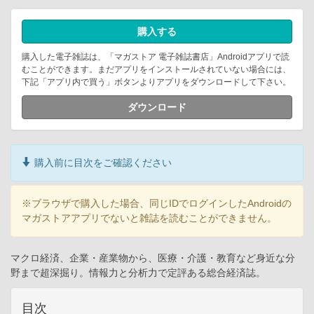
購入する
購入した電子雑誌は、「マガストア 電子雑誌書店」Androidアプリで読
むことができます。まだアプリをインストールされていない場合には、
下記「アプリ内で買う」ボタンよりアプリをダウンロードして下さい。
ダウンロード
購入前に目次をご確認ください
※ブラウザで購入した場合、同じIDでログインしたAndroidの
マガストアアプリでないと雑誌を読むことができません。
マクロ経済、企業・産業物から、医療・介護・教育など身近な分
野まで超深掘り。情報力と分析力で定評ある総合経済誌。
目次