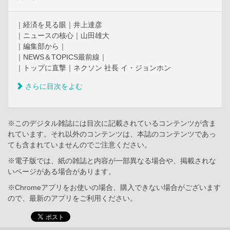
｜経済を見る眼｜井上達彦
｜ニュースの核心｜山田雄大
｜編集部から｜
｜NEWS＆TOPICS最前線｜
｜トップに直撃｜ネクソン 社長 イ・ジョンホン
さらに目次をよむ
※このデジタル雑誌には目次に記載されているコンテンツが含ま
れています。それ以外のコンテンツは、本誌のコンテンツであっ
ても含まれていませんのでご注意ください。
※電子版では、紙の雑誌と内容が一部異なる場合や、掲載されな
いページがある場合があります。
※Chromeアプリをお使いの場合、購入できない場合がございます
ので、最新のアプリをご利用ください。