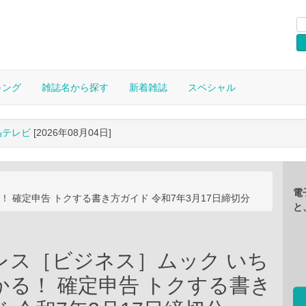
キング
雑誌名から探す
新着雑誌
スペシャル
晶テレビ
[2026年08月04日]
電
 確定申告 トクする書き方ガイド 令和7年3月17日締切分
と
レス［ビジネス］ムック いち
かる！ 確定申告 トクする書き