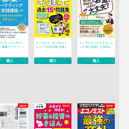
プレス［ビジネス］
インプレス［ビジネス］
インプレス［ビジネス］ム
ク 募集マーケティン
ムック 2026年版 合格し...
ック 私が投資したNISA...
.
購入
購入
購入
NEW!
NEW!
NEW!