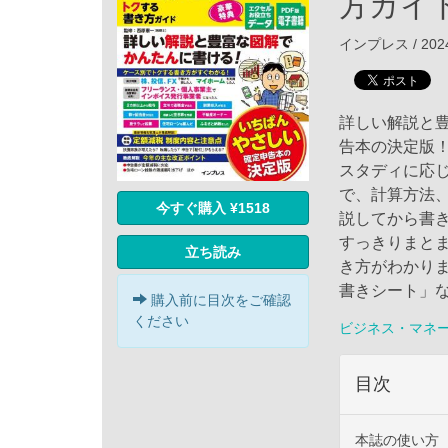
方ガイド
インプレス / 202
詳しい解説と
告本の決定版
スタディに応
で、計算方法
今すぐ購入 ¥1518
説してから書
すっきりまと
立ち読み
き方がわかり
書きシート」
購入前に目次をご確認
ください
ビジネス・マネ
目次
本誌の使い方