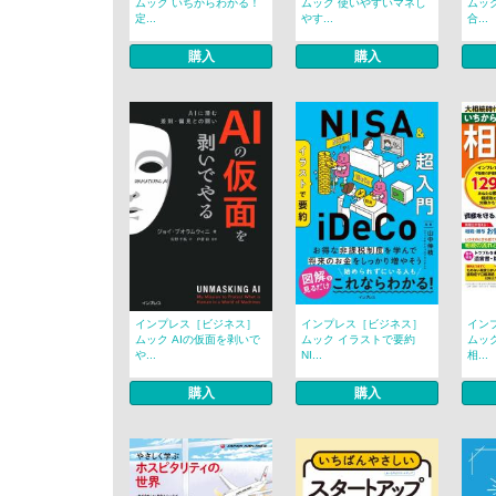
ムック いちからわかる！
ムック 使いやすいマネし
ムック
定...
やす...
合...
購入
購入
インプレス［ビジネス］
インプレス［ビジネス］
イン
ムック AIの仮面を剥いで
ムック イラストで要約
ムッ
や...
NI...
相...
購入
購入