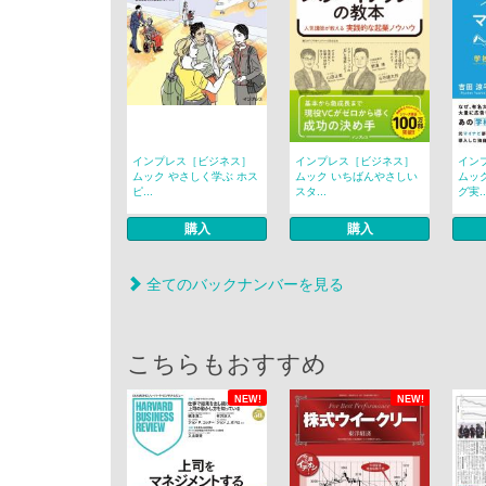
インプレス［ビジネス］
インプレス［ビジネス］
イン
ムック やさしく学ぶ ホス
ムック いちばんやさしい
ムッ
ピ...
スタ...
グ実..
購入
購入
全てのバックナンバーを見る
こちらもおすすめ
NEW!
NEW!