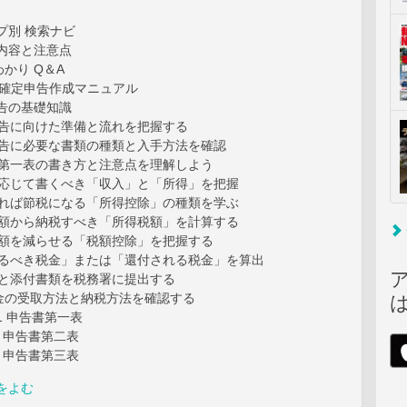
プ別 検索ナビ
内容と注意点
かり Q＆A
った確定申告作成マニュアル
告の基礎知識
定申告に向けた準備と流れを把握する
定申告に必要な書類の種類と入手方法を確認
告書第一表の書き方と注意点を理解しよう
ぎに応じて書くべき「収入」と「所得」を把握
用すれば節税になる「所得控除」の種類を学ぶ
得金額から納税すべき「所得税額」を計算する
得税額を減らせる「税額控除」を把握する
納めるべき税金」または「還付される税金」を算出
告書と添付書類を税務署に提出する
還付金の受取方法と納税方法を確認する
1 申告書第一表
 申告書第二表
 申告書第三表
をよむ