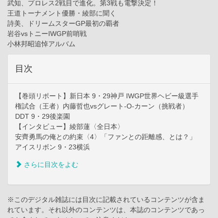
武知、プロレス2戦目で進化。第3戦も電撃決定！
王道トーナメント優勝・綾部に聞く
詩美、ドリームスターGP最初の覇者
岩谷vsトニーIWGP前哨戦
小林邦昭追悼アルバム
目次
【巻頭リポート】新日本 9・29神戸 IWGP世界ヘビー級選手
権試合（王者）内藤哲也vsグレート-O-カーン（挑戦者）
DDT 9・29後楽園
【インタビュー】綾部蓮〈全日本〉
安齊勇馬の俺との約束〈4〉「ファンとの距離感、とは？」
アイスリボン 9・23横浜
さらに目次をよむ
※このデジタル雑誌には目次に記載されているコンテンツが含ま
れています。それ以外のコンテンツは、本誌のコンテンツであっ