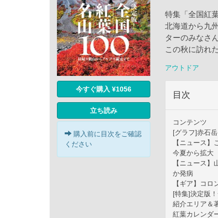
特集「全国紅葉
北海道から九
ターのみなさ
この秋に訪れた
アウトドア
今すぐ購入 ¥1056
目次
立ち読み
コンテンツ
[グラフ]赤石
購入前に目次をご確認
【ニュース】こ
ください
今夏から拡大
【ニュース】
か発病
【ギア】コロ
[特集]決定版
紹介エリア＆
紅葉カレンダ