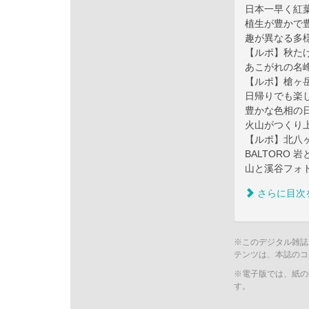
日本一早く紅葉
植生が豊かで豊
趣が異なる多様
【ルポ】秋た
あこがれの名峰
【ルポ】槍ヶ
日帰りでも楽し
豊かな色相の日
火山がつくり上
【ルポ】北八
BALTORO 
山と溪谷フォト
さらに目次
※このデジタル雑誌
テンツは、本誌のコ
※電子版では、紙の
す。