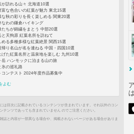
が訪れる山々 北海道10選
富な色合いの紅葉が魅力 東北15選
な秋の彩りを長く楽しめる 関東20選
けなわの鎌倉ハイキング
たちが錦繍をまとう 中部20選
岳と天狗原 紅葉名所を訪ねて
める多種多様な紅葉絶景 関西15選
帰り名山が名を連ねる 中国・四国10選
げた紅葉名所と温泉地を楽しむ 九州10選
ヶ岳 ハンモックに泊まる山の旅
岩と氷の巡礼路
コンテスト 2024年度作品募集中
をよむ
には目次に記載されているコンテンツが含まれています。それ以外のコン
ンテンツであっても含まれていません のでご注意ください。
雑誌と内容が一部異なる場合や、掲載されないページがある場合がありま