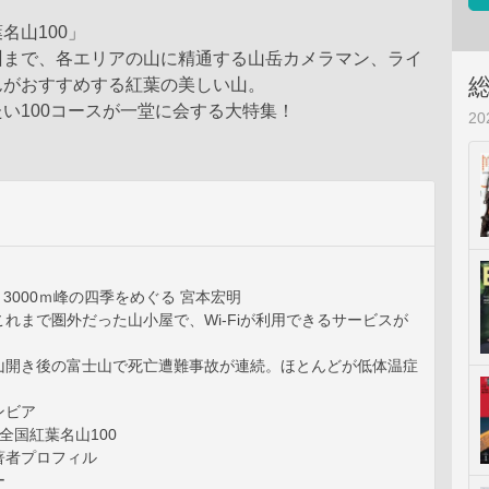
名山100」
州まで、各エリアの山に精通する山岳カメラマン、ライ
んがおすすめする紅葉の美しい山。
い100コースが一堂に会する大特集！
2
岳 3000ｍ峰の四季をめぐる 宮本宏明
れまで圏外だった山小屋で、Wi-Fiが利用できるサービスが
山開き後の富士山で死亡遭難事故が連続。ほとんどが低体温症
ンビア
！全国紅葉名山100
著者プロフィル
ー