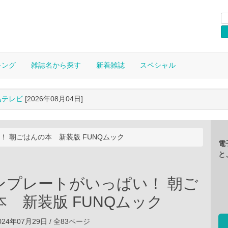
キング
雑誌名から探す
新着雑誌
スペシャル
晶テレビ
[2026年08月04日]
 朝ごはんの本 新装版 FUNQムック
電
と
ンプレートがいっぱい！ 朝ご
 新装版 FUNQムック
24年07月29日 / 全83ページ