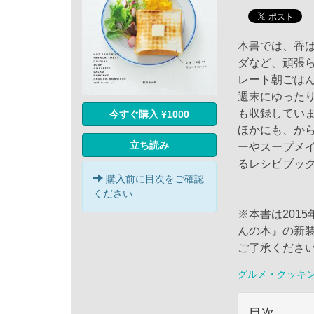
本書では、香
ダなど、頑張
レート朝ごは
週末にゆった
も収録してい
今すぐ購入 ¥1000
ほかにも、か
立ち読み
ーやスープメ
るレシピブッ
購入前に目次をご確認
ください
※本書は201
んの本』の新
ご了承くださ
グルメ・クッキ
目次