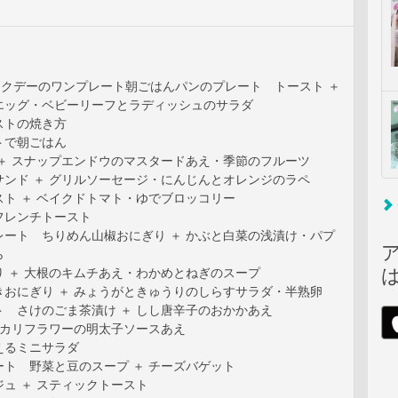
ウィークデーのワンプレート朝ごはんパンのプレート トースト ＋
エッグ・ベビーリーフとラディッシュのサラダ
ストの焼き方
トで朝ごはん
 ＋ スナップエンドウのマスタードあえ・季節のフルーツ
サンド ＋ グリルソーセージ・にんじんとオレンジのラペ
ト ＋ ベイクドトマト・ゆでブロッコリー
フレンチトースト
レート ちりめん山椒おにぎり ＋ かぶと白菜の浅漬け・パプ
ら
り ＋ 大根のキムチあえ・わかめとねぎのスープ
きおにぎり ＋ みょうがときゅうりのしらすサラダ・半熟卵
ト さけのごま茶漬け ＋ しし唐辛子のおかかあえ
 カリフラワーの明太子ソースあえ
えるミニサラダ
ト 野菜と豆のスープ ＋ チーズバゲット
ュ ＋ スティックトースト