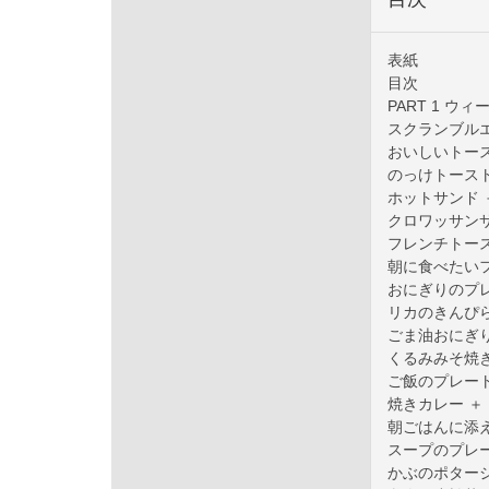
表紙
目次
PART 1 
スクランブル
おいしいトー
のっけトース
ホットサンド
クロワッサン
フレンチトース
朝に食べたい
おにぎりのプ
リカのきんぴ
ごま油おにぎ
くるみみそ焼
ご飯のプレー
焼きカレー ＋
朝ごはんに添
スープのプレー
かぶのポタージ