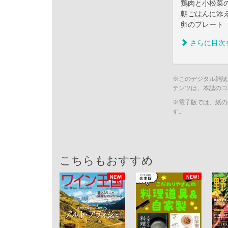
鶏肉と小松菜
朝ごはんに添
卵のプレート
さらに目次
※このデジタル雑誌
テンツは、本誌のコ
※電子版では、紙の
す。
こちらもおすすめ
NEW!
NEW!