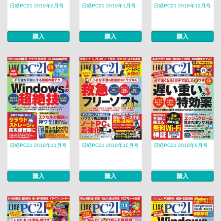
日経PC21 2019年2月号
日経PC21 2019年1月号
日経PC21 2018年12月号
購入
購入
購入
日経PC21 2018年11月号
日経PC21 2018年10月号
日経PC21 2018年9月号
購入
購入
購入