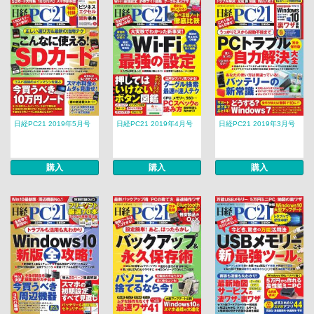
日経PC21 2019年5月号
日経PC21 2019年4月号
日経PC21 2019年3月号
購入
購入
購入