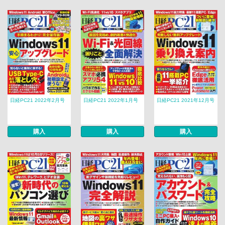
日経PC21 2022年2月号
日経PC21 2022年1月号
日経PC21 2021年12月号
購入
購入
購入