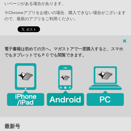
いページがある場合があります。
※Chromeアプリをお使いの場合、購入できない場合がございます
ので、最新のアプリをご利用ください。
電子書籍は初めての方へ。マガストアで一度購入すると、スマホ
でもタブレットでもＰＣでも閲覧できます。
最新号