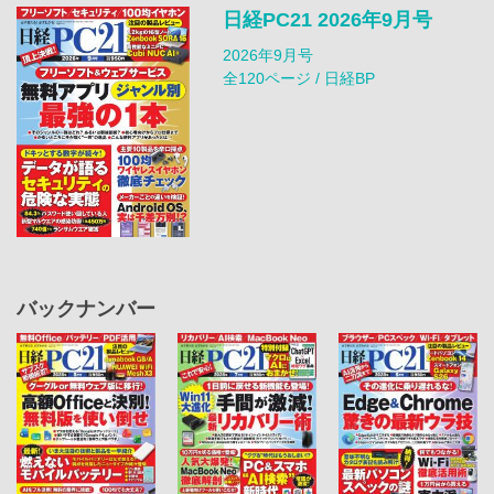
日経PC21 2026年9月号
2026年9月号
全120ページ / 日経BP
バックナンバー