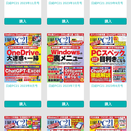
日経PC21 2023年11月号
日経PC21 2023年10月号
日経PC21 2023年9月号
購入
購入
購入
日経PC21 2023年8月号
日経PC21 2023年7月号
日経PC21 2023年6月号
購入
購入
購入