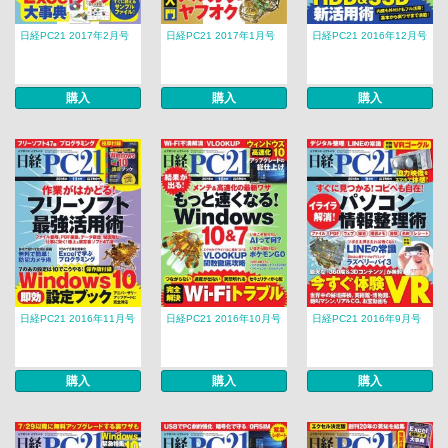
日経PC21 2017年2月号
日経PC21 2017年1月号
日経PC21 2016年12月号
購入
購入
購入
日経PC21 2016年11月号
日経PC21 2016年10月号
日経PC21 2016年9月号
購入
購入
購入