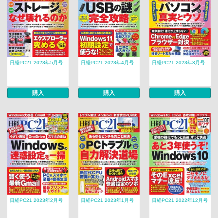
日経PC21 2023年5月号
日経PC21 2023年4月号
日経PC21 2023年3月号
購入
購入
購入
日経PC21 2023年2月号
日経PC21 2023年1月号
日経PC21 2022年12月号