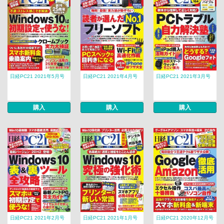
日経PC21 2021年5月号
日経PC21 2021年4月号
日経PC21 2021年3月号
購入
購入
購入
日経PC21 2021年2月号
日経PC21 2021年1月号
日経PC21 2020年12月号