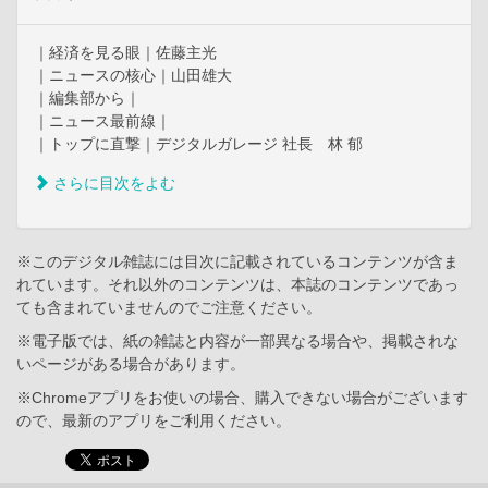
｜経済を見る眼｜佐藤主光
｜ニュースの核心｜山田雄大
｜編集部から｜
｜ニュース最前線｜
｜トップに直撃｜デジタルガレージ 社長 林 郁
さらに目次をよむ
※このデジタル雑誌には目次に記載されているコンテンツが含ま
れています。それ以外のコンテンツは、本誌のコンテンツであっ
ても含まれていませんのでご注意ください。
※電子版では、紙の雑誌と内容が一部異なる場合や、掲載されな
いページがある場合があります。
※Chromeアプリをお使いの場合、購入できない場合がございます
ので、最新のアプリをご利用ください。