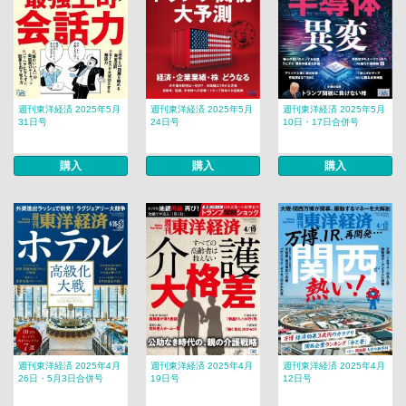
週刊東洋経済 2025年5月
週刊東洋経済 2025年5月
週刊東洋経済 2025年5月
31日号
24日号
10日・17日合併号
購入
購入
購入
週刊東洋経済 2025年4月
週刊東洋経済 2025年4月
週刊東洋経済 2025年4月
26日・5月3日合併号
19日号
12日号