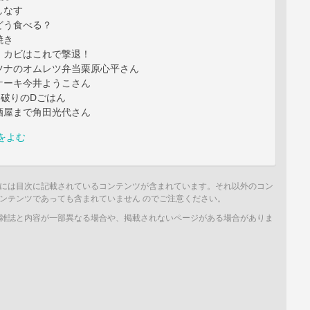
しなす
どう食べる？
焼き
、カビはこれで撃退！
ツナのオムレツ弁当栗原心平さん
ケーキ今井ようこさん
掟破りのDごはん
酒屋まで角田光代さん
をよむ
には目次に記載されているコンテンツが含まれています。それ以外のコン
ンテンツであっても含まれていません のでご注意ください。
雑誌と内容が一部異なる場合や、掲載されないページがある場合がありま