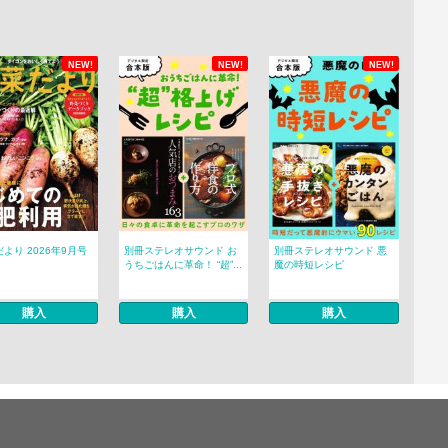
NEW!
NEW!
NEW!
より 2026年9月号
別冊ステレオサウンド お
別冊ステレオサウンド 悪
うちごはんに革命！ “超”...
魔の時短レシピ
購入
購入
購入