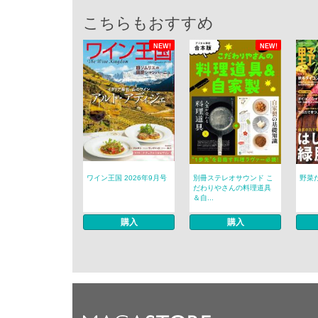
こちらもおすすめ
NEW!
NEW!
ワイン王国 2026年9月号
別冊ステレオサウンド こ
野菜だ
だわりやさんの料理道具
＆自...
購入
購入