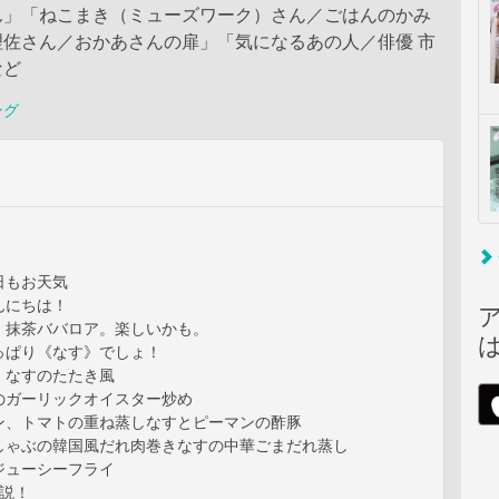
ん」「ねこまき（ミューズワーク）さん／ごはんのかみ
理佐さん／おかあさんの扉」「気になるあの人／俳優 市
など
ング
日もお天気
んにちは！
、抹茶ババロア。楽しいかも。
っぱり《なす》でしょ！
！なすのたたき風
のガーリックオイスター炒め
ン、トマトの重ね蒸しなすとピーマンの酢豚
しゃぶの韓国風だれ肉巻きなすの中華ごまだれ蒸し
ジューシーフライ
強説！