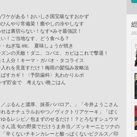
ぬワケがある！おいしさ国宝級なすおかず
のひんやり常備菜！癒やしの冷やしなす
わせは裏切らない！なす×みそ最強説！
2
たい！ご当地なす、どう食べる？
・ねぎ塩 etc. 夏味しょうが焼き
ーズンの天敵！ダニ、コバエ、カビはこれで撃退！
発１人分！キーマ・ガパオ・タコライス
手入れを見直すだけ！梅雨の髪悩み攻略法
延ばすカギ！〈予防歯科〉丸わかりルポ
かず貯金で 考えない晩ごはん
。／ぶるんと濃厚、抹茶ババロア。」「今井ようこさん
作れるナチュラルおやつ／ヴィクトリアケーキ」「ぼく
むゆるレシピ／包まずのせるだけ！？とろなすシュウマ
平さん流 旬の野菜でだけうま弁当／ズッキーニとツナの
」「辛くないチキンカレーと酸っぱくないピクルス／印