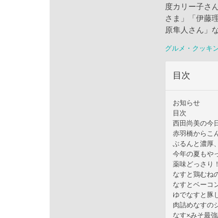
度カリー子さ
さま」「伊藤
原隼人さん」
グルメ・クッキ
目次
お知らせ
目次
西田尚美の今
赤羽橋からこ
ぶるんと濃厚
今年の夏もや
薬味どっさり
なすと鶏むね
なすとベーコ
ゆでなすと豚
肉詰めなすの
なす×みそ最