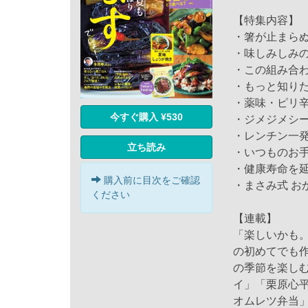
【特集内容】
・箸が止まら
・味しみしみ
・この組み合
・もっと知り
・薬味・ピリ辛
今すぐ購入 ¥530
・ジメジメシ
・レンチン一
立ち読み
・いつものお
・健康寿命を
購入前に目次をご確認
・まさみ式 お
ください
【連載】
「楽しいかも
の初めてでも
の季節を楽し
イ」「栗原心
オムレツ弁当