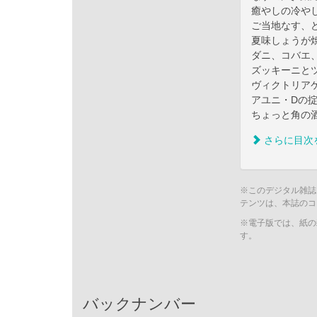
癒やしの冷や
ご当地なす、
夏味しょうが
ダニ、コバエ
ズッキーニと
ヴィクトリア
アユニ・Dの
ちょっと角の
さらに目次
※このデジタル雑誌
テンツは、本誌のコ
※電子版では、紙の
す。
バックナンバー