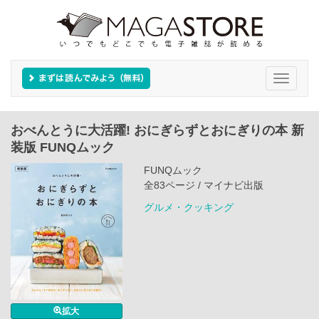
Toggle
navigati
おべんとうに大活躍! おにぎらずとおにぎりの本 新
装版 FUNQムック
FUNQムック
全83ページ / マイナビ出版
グルメ・クッキング
拡大