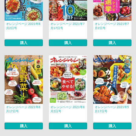
オレンジページ 2021年8
オレンジページ 2021年7
オレンジページ 2021年7
月2日号
月17日号
月2日号
購入
購入
購入
オレンジページ 2021年6
オレンジページ 2021年6
オレンジページ 2021年5
月17日号
月2日号
月17日号
購入
購入
購入