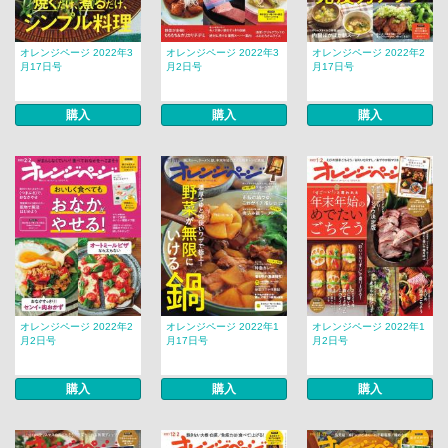
オレンジページ 2022年3
オレンジページ 2022年3
オレンジページ 2022年2
月17日号
月2日号
月17日号
購入
購入
購入
オレンジページ 2022年2
オレンジページ 2022年1
オレンジページ 2022年1
月2日号
月17日号
月2日号
購入
購入
購入