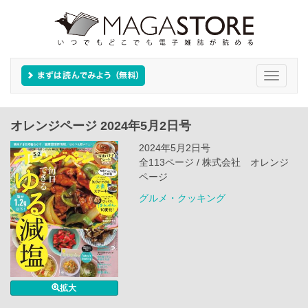
Toggle
navigati
オレンジページ 2024年5月2日号
2024年5月2日号
全113ページ / 株式会社 オレンジ
ページ
グルメ・クッキング
拡大