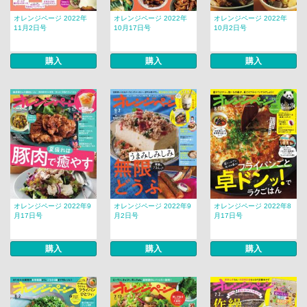
オレンジページ 2022年
オレンジページ 2022年
オレンジページ 2022年
11月2日号
10月17日号
10月2日号
購入
購入
購入
オレンジページ 2022年9
オレンジページ 2022年9
オレンジページ 2022年8
月17日号
月2日号
月17日号
購入
購入
購入