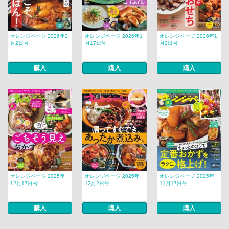
オレンジページ 2026年2
オレンジページ 2026年1
オレンジページ 2026年1
月2日号
月17日号
月2日号
購入
購入
購入
オレンジページ 2025年
オレンジページ 2025年
オレンジページ 2025年
12月17日号
12月2日号
11月17日号
購入
購入
購入