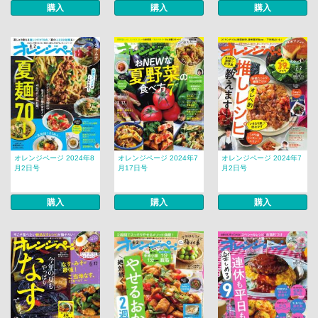
購入
購入
購入
オレンジページ 2024年8
オレンジページ 2024年7
オレンジページ 2024年7
月2日号
月17日号
月2日号
購入
購入
購入