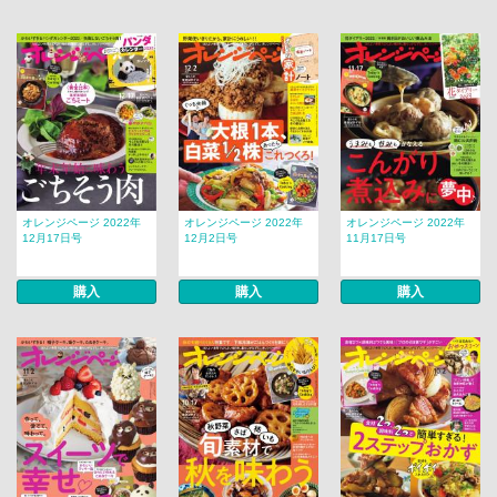
オレンジページ 2022年
オレンジページ 2022年
オレンジページ 2022年
12月17日号
12月2日号
11月17日号
購入
購入
購入