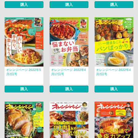
購入
購入
購入
オレンジページ 2022年5
オレンジページ 2022年4
オレンジページ 2022年4
月2日号
月17日号
月2日号
購入
購入
購入