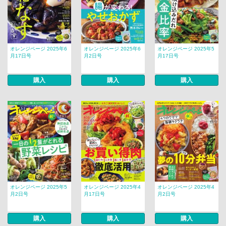
オレンジページ 2025年6
オレンジページ 2025年6
オレンジページ 2025年5
月17日号
月2日号
月17日号
購入
購入
購入
オレンジページ 2025年5
オレンジページ 2025年4
オレンジページ 2025年4
月2日号
月17日号
月2日号
購入
購入
購入