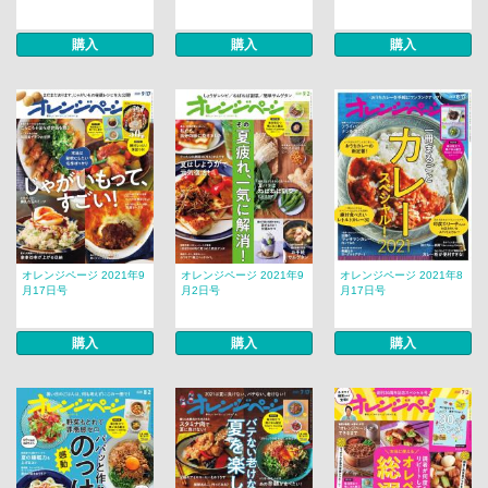
購入
購入
購入
オレンジページ 2021年9
オレンジページ 2021年9
オレンジページ 2021年8
月17日号
月2日号
月17日号
購入
購入
購入