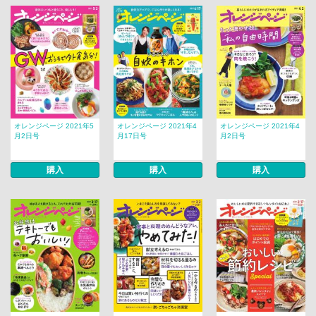
オレンジページ 2021年5
オレンジページ 2021年4
オレンジページ 2021年4
月2日号
月17日号
月2日号
購入
購入
購入