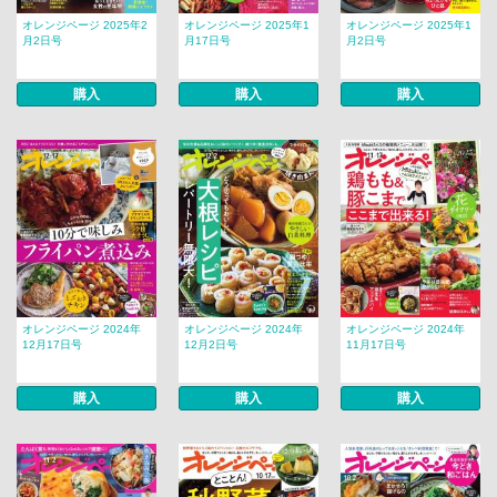
オレンジページ 2025年2
オレンジページ 2025年1
オレンジページ 2025年1
月2日号
月17日号
月2日号
購入
購入
購入
オレンジページ 2024年
オレンジページ 2024年
オレンジページ 2024年
12月17日号
12月2日号
11月17日号
購入
購入
購入