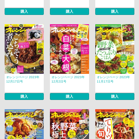
購入
購入
購入
オレンジページ 2023年
オレンジページ 2023年
オレンジページ 2023年
12月17日号
12月2日号
11月17日号
購入
購入
購入