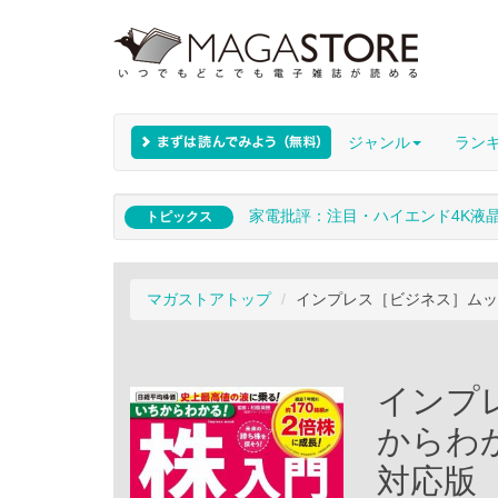
ジャンル
ラン
家電批評：注目・ハイエンド4K液
トピックス
マガストアトップ
インプレス［ビジネス］ムック
インプ
からわか
対応版