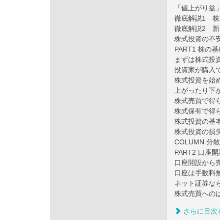
「値上がり益
徹底解説1 
徹底解説2 新
株式投資の不安
PART1 株の
まずは株式投
投資家が購入
株式投資を始
上がったり下
株式売買で得
株式保有で得
株式投資の基
株式投資の損
COLUMN 
PART2 口座
口座開設から
口座は手数料無
ネット証券な
株式売買への
さらに目次