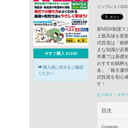
インプレス / 202
新NISA制度
上最高値を更
式投資は「銘
まな知識が必
今すぐ購入 ¥1100
本書では基礎
おすすめ銘柄
購入前に目次をご確認
金」「株主優
ください
式投資を初心
す！
ビジネス・マネ
目次
Contents