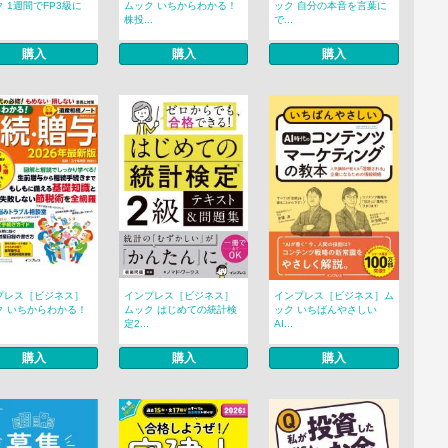
 1週間でFP3級に
ムック いちからわかる！
ック 自分の本音を言葉に
株投...
で...
購入
購入
購入
プレス［ビジネス］
インプレス［ビジネス］
インプレス［ビジネス］ム
ク いちからわかる！
ムック はじめての統計検
ック いちばんやさしい
定2...
AI...
購入
購入
購入