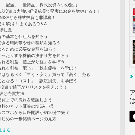
」「配当」「優待品」株式投資３つの魅力
株式投資は力強い経済成長で堅実にお金を増やせる！！
NISAなら株式投資も非課税！
を解消！ よくあるQ＆A
基礎知識
資の基本と仕組みを知ろう
できる時間帯や株の種類を知ろう
めるために必要な金額を知ろう
がったりする株価の決まり方を知ろう
られる利益「値上がり益」を学ぼう
られる利益「配当」「株主優待」を学ぼう
本はなるべく「早く・安く」買って「高く」売る
失となる「コスト」「譲渡損失」を学ぼう
分散投資で値下がりリスクを抑えよう！
開設と売買方法
売買までの流れを確認しよう
料のネット証券のNISA一択
らスマホから口座開設が約10分で完了
はじめの一歩銘柄ページの見方
をよむ