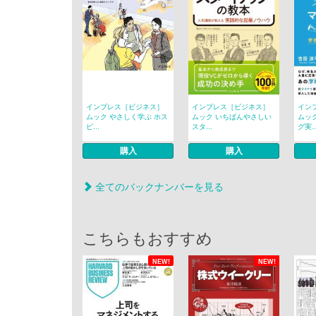
インプレス［ビジネス］
インプレス［ビジネス］
イン
ムック やさしく学ぶ ホス
ムック いちばんやさしい
ムッ
ピ...
スタ...
グ実..
購入
購入
全てのバックナンバーを見る
こちらもおすすめ
NEW!
NEW!