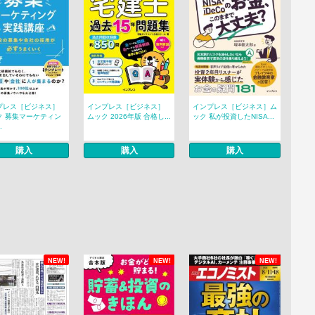
プレス［ビジネス］
インプレス［ビジネス］
インプレス［ビジネス］ム
ク 募集マーケティン
ムック 2026年版 合格し...
ック 私が投資したNISA...
.
購入
購入
購入
NEW!
NEW!
NEW!