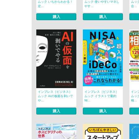
ムック いちからわかる！
ムック 使いやすいマネし
ムック
定...
やす...
合...
購入
購入
インプレス［ビジネス］
インプレス［ビジネス］
イン
ムック AIの仮面を剥いで
ムック イラストで要約
ムッ
や...
NI...
相...
購入
購入