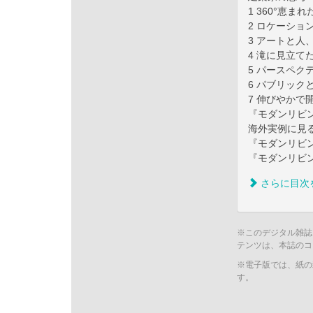
1 360°恵
2 ロケーショ
3 アートと人
4 滝に見立て
5 パースペク
6 パブリック
7 伸びやか
『モダンリビ
海外実例に見る
『モダンリビ
『モダンリビ
さらに目次
※このデジタル雑誌
テンツは、本誌のコ
※電子版では、紙の
す。