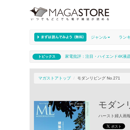
ジャンル
ラン
家電批評：注目・ハイエンド4K液
トピックス
マガストアトップ
モダンリビング No.271
モダンリ
ハースト婦人画報社 