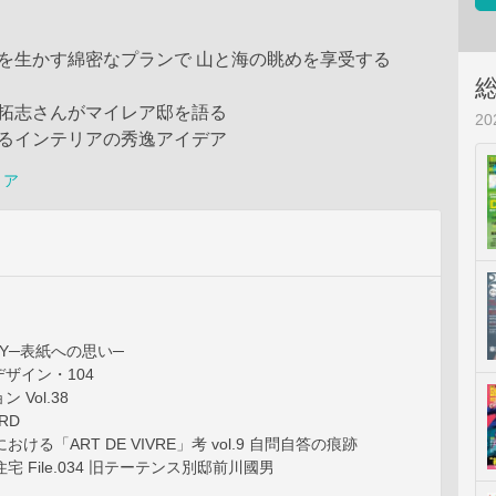
を生かす綿密なプランで 山と海の眺めを享受する
村拓志さんがマイレア邸を語る
2
見るインテリアの秀逸アイデア
リア
ORY─表紙への思い─
ザイン・104
Vol.38
RD
おける「ART DE VIVRE」考 vol.9 自問自答の痕跡
宅 File.034 旧テーテンス別邸前川國男