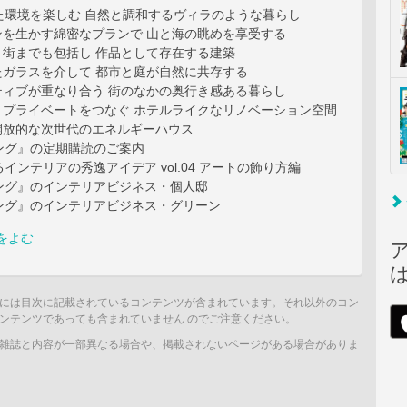
まれた環境を楽しむ 自然と調和するヴィラのような暮らし
ンを生かす綿密なプランで 山と海の眺めを享受する
、街までも包括し 作品として存在する建築
たガラスを介して 都市と庭が自然に共存する
ティブが重なり合う 街のなかの奥行き感ある暮らし
とプライベートをつなぐ ホテルライクなリノベーション空間
で開放的な次世代のエネルギーハウス
ング』の定期購読のご案内
インテリアの秀逸アイデア vol.04 アートの飾り方編
ング』のインテリアビジネス・個人邸
ング』のインテリアビジネス・グリーン
をよむ
には目次に記載されているコンテンツが含まれています。それ以外のコン
ンテンツであっても含まれていません のでご注意ください。
雑誌と内容が一部異なる場合や、掲載されないページがある場合がありま