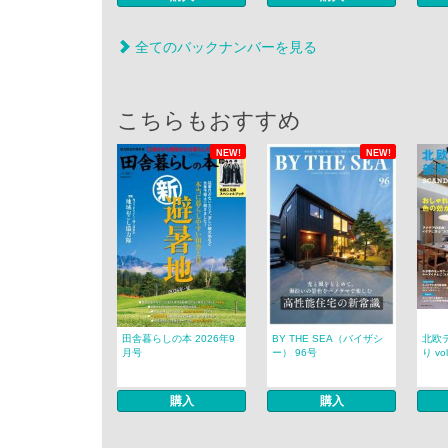
全てのバックナンバーを見る
こちらもおすすめ
NEW!
NEW!
田舎暮らしの本 2026年9
BY THE SEA（バイザシ
北欧
月号
ー） 96号
り vol
購入
購入