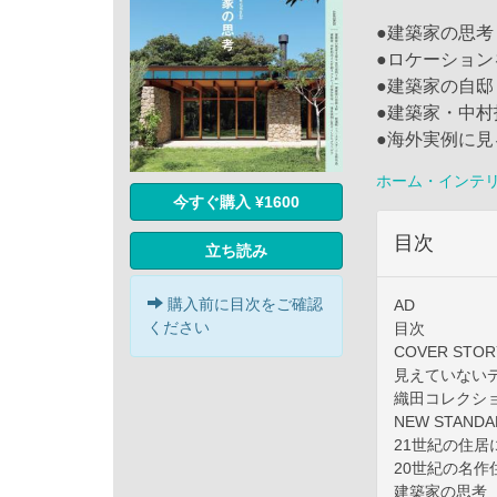
●建築家の思考
●ロケーション
●建築家の自邸
●建築家・中
●海外実例に
ホーム・インテ
今すぐ購入 ¥1600
目次
立ち読み
購入前に目次をご確認
AD
ください
目次
COVER ST
見えていないデ
織田コレクション 
NEW STANDA
21世紀の住居に
20世紀の名作住
建築家の思考