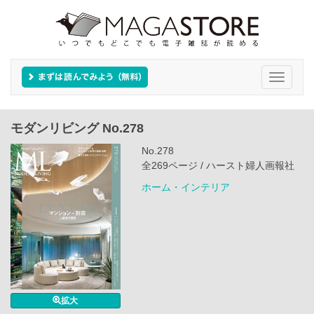
Toggle
navigati
モダンリビング No.278
No.278
全269ページ / ハースト婦人画報社
ホーム・インテリア
拡大