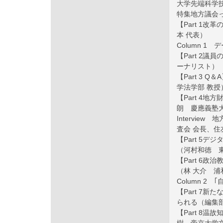
大学先端科学
特集地方議会
【Part 1
本 代表）
Column 1
【Part 2
ーナリスト）
【Part 3
学法学部 教授
【Part 4
朗 慶應義塾
Intervie
査会 会長、住
【Part 5
（河村和徳 
【Part 6
（林 大介 浦
Column 
【Part 7
られる（編集
【Part 8