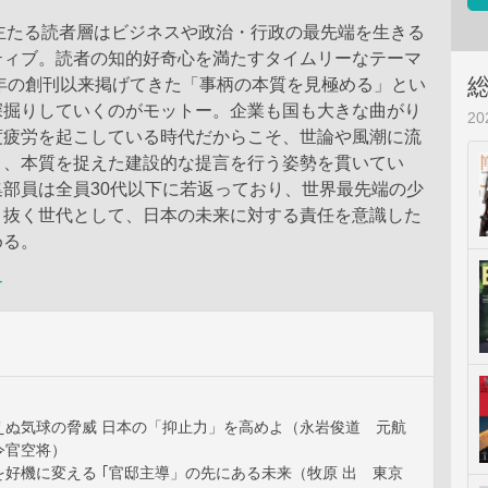
の主たる読者層はビジネスや政治・行政の最先端を生きる
ティブ。読者の知的好奇心を満たすタイムリーなテーマ
9年の創刊以来掲げてきた「事柄の本質を見極める」とい
深掘りしていくのがモットー。企業も国も大きな曲がり
2
度疲労を起こしている時代だからこそ、世論や風潮に流
く、本質を捉えた建設的な提言を行う姿勢を貫いてい
部員は全員30代以下に若返っており、世界最先端の少
き抜く世代として、日本の未来に対する責任を意識した
める。
ー
えぬ気球の脅威 日本の「抑止力」を高めよ（永岩俊道 元航
令官空将）
好機に変える ｢官邸主導」の先にある未来（牧原 出 東京