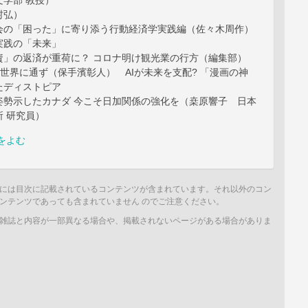
学部 教授）
村弘）
会の「困った」に寄り添う行動経済学実践編（佐々木周作）
実践の「未来」
資」の返済が重荷に？ コロナ明け観光業の行方（編集部）
は世界に通ず（保手濱彰人） AIが未来を支配? 「漫画の神
たディストピア
姿勢示したカナダ 今こそ日加関係の強化を（桒原響子 日本
 研究員）
をよむ
には目次に記載されているコンテンツが含まれています。それ以外のコン
ンテンツであっても含まれていません のでご注意ください。
雑誌と内容が一部異なる場合や、掲載されないページがある場合がありま