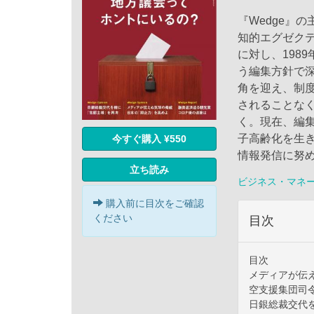
『Wedge』
知的エグゼク
に対し、198
う編集方針で
角を迎え、制
されることな
く。現在、編集
子高齢化を生
今すぐ購入 ¥550
情報発信に努
立ち読み
ビジネス・マネ
購入前に目次をご確認
ください
目次
目次
メディアが伝
空支援集団司
日銀総裁交代を