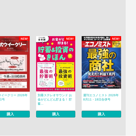
NEW!
NEW!
NEW!
イークリー 2026年
別冊ステレオサウンド お
週刊エコノミスト 2026年
日号
金がどんどん貯まる！ 貯
8月11・18日合併号
蓄...
購入
購入
購入