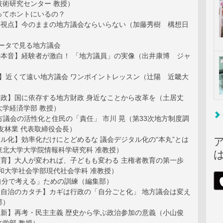
技術研究センター 教授）
ってホントにいるの？
改革の視点】今のままの地方議会ならいらない（加藤秀樹 構想日
 データで見る地方議会
議員の本音】経験者が激白！ 「地方議員」の実像（出井康博 ジャ
 Q＆A】近くて遠い地方議会 ワンポイントレッスン（辻陽 近畿大
）
地方財政】国に依存する地方財政 身近なことから改革を（土居丈
大学経済学部 教授）
w 地方議会の活性化と住民の「責任」 市川 晃（第33次地方制度調
友林業 代表取締役会長）
デジタル化】効率化だけにとどめるな 議会デジタル化の“本丸”とは
東北大学大学院情報科学研究科 准教授）
政治教育】大人が変われば、子どもも変わる 主権者教育の第一歩
和大学社会学部現代社会学科 准教授）
2 ｢自分で考える」ための訓練（編集部）
新たな自治のカタチ】カギは行政の「自分ごと化」 地方議会は変え
部）
温故知新】再考・民主主義 歴史から学ぶ政治参加の意義（小山俊