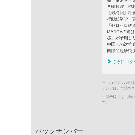
樹 帝京大学文
各駅短歌（穂
【最終回】社
行動経済学・
「ゼロゼロ融
MANGAの道
様」が予期し
中国への対抗
国際問題研究所
さらに目次
※このデジタル雑誌
テンツは、本誌のコ
※電子版では、紙の
す。
バックナンバー